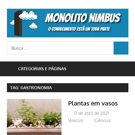
Skip
to
M
content
N
o
Busca
conhecimento
BUSCA
para:
está
em
CATEGORIAS E PÁGINAS
toda
parte
TAG:
GASTRONOMIA
Plantas em vasos
17 de abril de 2021
Vinicius
Ciências