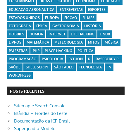
CRISTIANISMO
DICAS DE ESTUDO
ECONOMIA
EDUCAÇÃO
EDUCAÇÃO AERONÁUTICA
ENTREVISTAS
ESPORTES
ESTADOS UNIDOS
EUROPA
FICÇÃO
FILMES
FOTOGRAFIA
FÍSICA
GASTRONOMIA
HISTÓRIA
HOBBIES
HUMOR
INTERNET
LIFE HACKING
LINUX
LIVROS
MATEMÁTICA
METEOROLOGIA
MITOS
MÚSICA
PALESTRAS
PHP
PLACE HACKING
POLÍTICA
PROGRAMAÇÃO
PSICOLOGIA
PYTHON
R
RASPBERRY PI
SAÚDE
SHELL SCRIPT
SÃO PAULO
TECNOLOGIA
TV
WORDPRESS
POSTS RECENTES
Sitemap e Search Console
Islândia – Fiordes do Leste
Documentação da ICP-Brasil
Superquadra Modelo