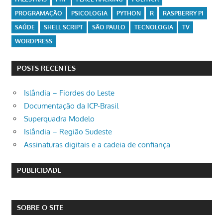
PROGRAMAÇÃO
PSICOLOGIA
PYTHON
R
RASPBERRY PI
SAÚDE
SHELL SCRIPT
SÃO PAULO
TECNOLOGIA
TV
WORDPRESS
POSTS RECENTES
Islândia – Fiordes do Leste
Documentação da ICP-Brasil
Superquadra Modelo
Islândia – Região Sudeste
Assinaturas digitais e a cadeia de confiança
PUBLICIDADE
SOBRE O SITE