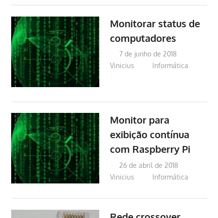
Monitorar status de
computadores
7 de junho de 2018
Vinicius
Informática
Monitor para
exibição contínua
com Raspberry Pi
26 de abril de 2018
Vinicius
Informática
Rede crossover