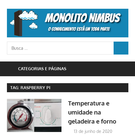
Skip
to
M
content
N
o
Busca
conhecimento
BUSCA
para:
está
em
CATEGORIAS E PÁGINAS
toda
parte
TAG:
RASPBERRY PI
Temperatura e
umidade na
geladeira e forno
13 de junho de 2020