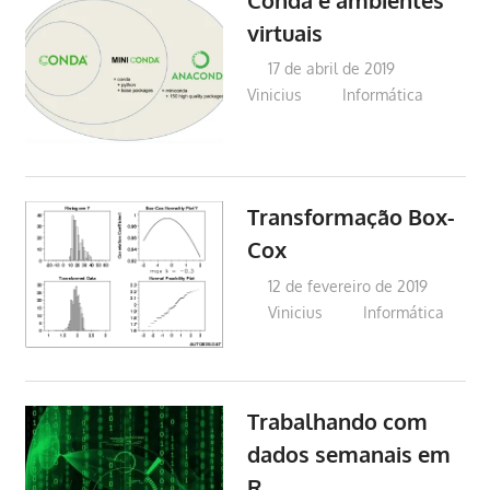
virtuais
17 de abril de 2019
Vinicius
Informática
Transformação Box-
Cox
12 de fevereiro de 2019
Vinicius
Informática
Trabalhando com
dados semanais em
R