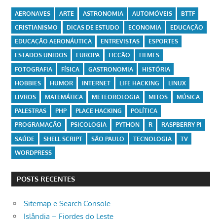
AERONAVES
ARTE
ASTRONOMIA
AUTOMÓVEIS
BTTF
CRISTIANISMO
DICAS DE ESTUDO
ECONOMIA
EDUCAÇÃO
EDUCAÇÃO AERONÁUTICA
ENTREVISTAS
ESPORTES
ESTADOS UNIDOS
EUROPA
FICÇÃO
FILMES
FOTOGRAFIA
FÍSICA
GASTRONOMIA
HISTÓRIA
HOBBIES
HUMOR
INTERNET
LIFE HACKING
LINUX
LIVROS
MATEMÁTICA
METEOROLOGIA
MITOS
MÚSICA
PALESTRAS
PHP
PLACE HACKING
POLÍTICA
PROGRAMAÇÃO
PSICOLOGIA
PYTHON
R
RASPBERRY PI
SAÚDE
SHELL SCRIPT
SÃO PAULO
TECNOLOGIA
TV
WORDPRESS
POSTS RECENTES
Sitemap e Search Console
Islândia – Fiordes do Leste