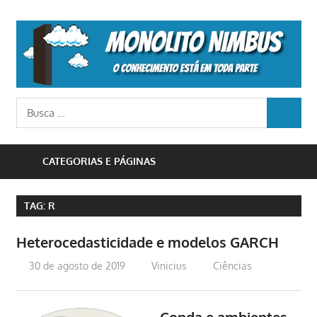
Skip
to
M
content
N
o
Busca
conhecimento
BUSCA
para:
está
em
CATEGORIAS E PÁGINAS
toda
parte
TAG:
R
Heterocedasticidade e modelos GARCH
30 de agosto de 2019
Vinicius
Ciências
Conda e ambientes