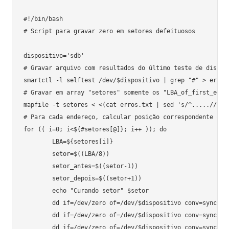
#!/bin/bash

# Script para gravar zero em setores defeituosos

dispositivo='sdb'

# Gravar arquivo com resultados do último teste de disco (
smartctl -l selftest /dev/$dispositivo | grep "#" > erros.
# Gravar em array "setores" somente os "LBA_of_first_error
mapfile -t setores < <(cat erros.txt | sed 's/^.....//' | 
# Para cada endereço, calcular posição correspondente e gr
for (( i=0; i<${#setores[@]}; i++ )); do

	LBA=${setores[i]}

	setor=$((LBA/8))

	setor_antes=$((setor-1))

	setor_depois=$((setor+1))

	echo "Curando setor" $setor

	dd if=/dev/zero of=/dev/$dispositivo conv=sync bs=4096 count=1 seek=$setor

	dd if=/dev/zero of=/dev/$dispositivo conv=sync bs=4096 count=1 seek=$setor_antes

	dd if=/dev/zero of=/dev/$dispositivo conv=sync bs=4096 count=1 seek=$setor_depois
