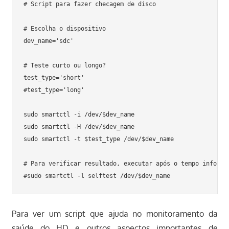
# Script para fazer checagem de disco

# Escolha o dispositivo

dev_name='sdc'

# Teste curto ou longo?

test_type='short'

#test_type='long'

sudo smartctl -i /dev/$dev_name

sudo smartctl -H /dev/$dev_name

sudo smartctl -t $test_type /dev/$dev_name

# Para verificar resultado, executar após o tempo informad
Para ver um script que ajuda no monitoramento da
saúde do HD e outros aspectos importantes de