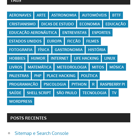
TAGS
AERONAVES
ARTE
ASTRONOMIA
AUTOMÓVEIS
BTTF
CRISTIANISMO
DICAS DE ESTUDO
ECONOMIA
EDUCAÇÃO
EDUCAÇÃO AERONÁUTICA
ENTREVISTAS
ESPORTES
ESTADOS UNIDOS
EUROPA
FICÇÃO
FILMES
FOTOGRAFIA
FÍSICA
GASTRONOMIA
HISTÓRIA
HOBBIES
HUMOR
INTERNET
LIFE HACKING
LINUX
LIVROS
MATEMÁTICA
METEOROLOGIA
MITOS
MÚSICA
PALESTRAS
PHP
PLACE HACKING
POLÍTICA
PROGRAMAÇÃO
PSICOLOGIA
PYTHON
R
RASPBERRY PI
SAÚDE
SHELL SCRIPT
SÃO PAULO
TECNOLOGIA
TV
WORDPRESS
POSTS RECENTES
Sitemap e Search Console