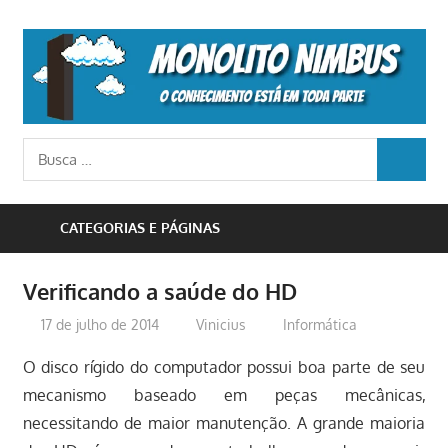
Skip
to
M
content
N
o
Busca
conhecimento
BUSCA
para:
está
em
CATEGORIAS E PÁGINAS
toda
parte
Verificando a saúde do HD
17 de julho de 2014
Vinicius
Informática
O disco rígido do computador possui boa parte de seu
mecanismo baseado em peças mecânicas,
necessitando de maior manutenção. A grande maioria