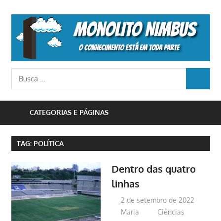
Skip
to
M
content
N
o
Busca
conhecimento
BUSCA
para:
está
em
CATEGORIAS E PÁGINAS
toda
parte
TAG:
POLÍTICA
Dentro das quatro
linhas
2 de setembro de 2022
Maria
Ciências