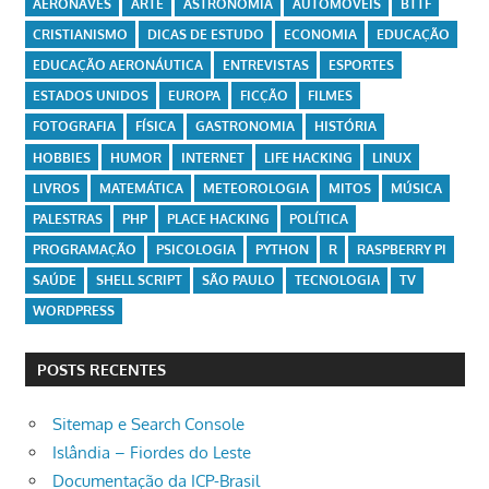
AERONAVES
ARTE
ASTRONOMIA
AUTOMÓVEIS
BTTF
CRISTIANISMO
DICAS DE ESTUDO
ECONOMIA
EDUCAÇÃO
EDUCAÇÃO AERONÁUTICA
ENTREVISTAS
ESPORTES
ESTADOS UNIDOS
EUROPA
FICÇÃO
FILMES
FOTOGRAFIA
FÍSICA
GASTRONOMIA
HISTÓRIA
HOBBIES
HUMOR
INTERNET
LIFE HACKING
LINUX
LIVROS
MATEMÁTICA
METEOROLOGIA
MITOS
MÚSICA
PALESTRAS
PHP
PLACE HACKING
POLÍTICA
PROGRAMAÇÃO
PSICOLOGIA
PYTHON
R
RASPBERRY PI
SAÚDE
SHELL SCRIPT
SÃO PAULO
TECNOLOGIA
TV
WORDPRESS
POSTS RECENTES
Sitemap e Search Console
Islândia – Fiordes do Leste
Documentação da ICP-Brasil