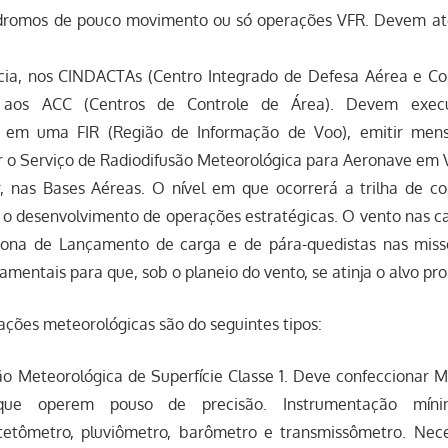
romos de pouco movimento ou só operações VFR. Devem ate
cia, nos CINDACTAs (Centro Integrado de Defesa Aérea e Co
o aos ACC (Centros de Controle de Área). Devem execut
a em uma FIR (Região de Informação de Voo), emitir me
r o Serviço de Radiodifusão Meteorológica para Aeronave em
, nas Bases Aéreas. O nível em que ocorrerá a trilha de co
o desenvolvimento de operações estra­tégicas. O vento nas 
Zona de Lançamento de carga e de pára-quedistas nas mis­sõ
amentais para que, sob o planeio do vento, se atinja o alvo pro
tações meteorológicas são do seguintes tipos:
ão Meteorológica de Superfície Classe 1. Deve confeccionar
que operem pouso de precisão. Instrumentação mínim
etômetro, pluviômetro, barômetro e transmissômetro. Nece