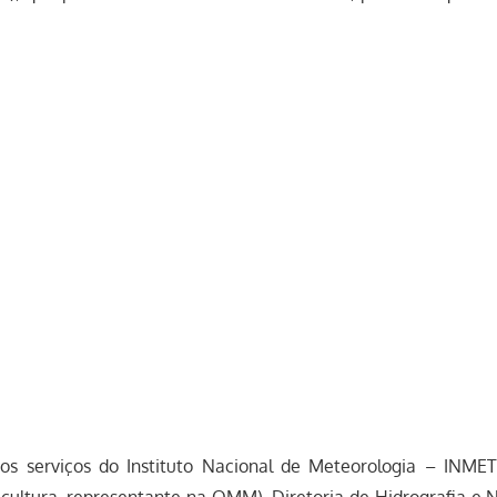
os serviços do Instituto Nacional de Meteorologia – INME
ricultura, representante na OMM), Diretoria de Hidrografia 