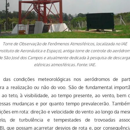
Torre de Observação de Fenômenos Atmosféricos, localizada no IAE
Instituto de Aeronáutica e Espaço), antiga torre de controle do aeródro
e São José dos Campos e atualmente dedicada à pesquisa de descarg
elétricas atmosféricas. Fonte: IAE.
 das condições meteorológicas nos aeródromos de part
ara a realização ou não do voo. São de fundamental import
as ao teto, à visibilidade, ao tempo presente, ao vento, be
 essas mudanças e por quanto tempo prevalecerão. Também 
ições em rota: direção e velocidade do vento ao longo da mes
lo, de turbulência e tempestades de trovoadas asso
), que possam acarretar desvios de rota e, por consequênc