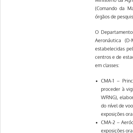
(Comando da Mar
órgãos de pesqui
O Departamento 
Aeronáutica (D-
estabelecidas pe
centros e de est
em classes:
CMA-1 – Princ
proceder à vig
WRNG), elabor
do nível de vo
exposições orai
CMA-2 – Aeród
exposições ora