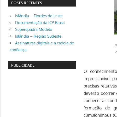
POSTS RECENTES
Islândia – Fiordes do Leste
Documentação da ICP-Brasil
Superquadra Modelo
Islândia – Região Sudeste
Assinaturas digitais e a cadeia de
(
confiança
d
PUBLICIDADE
O conhecimento
imprescindível p
preci­sas relativ
deverão ocorrer
conhecer as cond
formação de ge
cumulonimbus (CB