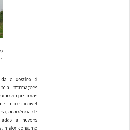
mo
as
ida e destino é
ância informações
m como a que horas
é imprescindível
ma, ocorrência de
ciadas a nuvens
ia, maior consumo