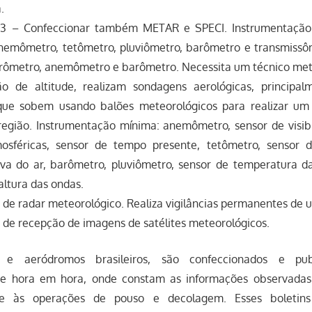
.
3 – Confeccionar também METAR e SPECI. Instrumentação
anemômetro, tetômetro, pluviômetro, barômetro e transmiss
crômetro, anemômetro e barômetro. Necessita um técnico met
 de altitude, realizam sondagens aerológicas, principal
que sobem usando balões meteorológicos para realizar um p
egião. Instrumentação mínima: anemômetro, sensor de visibi
osféricas, sensor de tempo presente, tetômetro, sensor 
iva do ar, barômetro, pluviômetro, sensor de temperatura d
altura das ondas.
de radar meteorológico. Realiza vigilâncias permanentes de 
 de recepção de imagens de satélites meteorológicos.
 e aeródromos brasileiros, são confeccionados e publ
de hora em hora, onde constam as informações observadas
se às operações de pouso e decolagem. Esses boletins