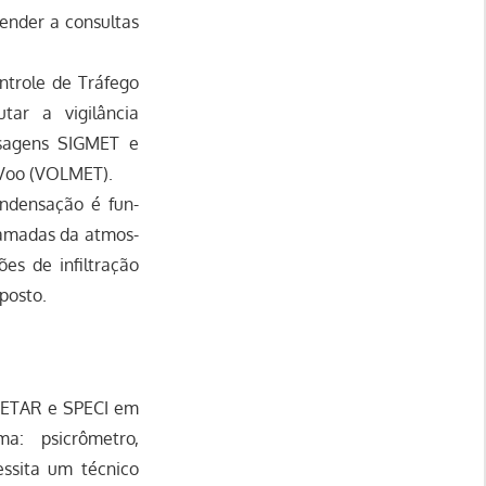
nder a consultas
ntrole de Tráfego
ar a vigilância
nsagens SIGMET e
 Voo (VOLMET).
n­densação é fun­
camadas da atmos­
es de infiltração
posto.
 METAR e SPECI em
a: psicrômetro,
ssita um técnico