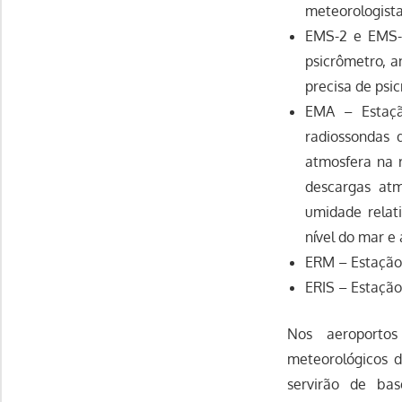
meteorologista
EMS-2 e EMS-
psicrômetro, 
precisa de psi
EMA – Estação
radiossondas 
atmosfera na r
descargas atm
umidade relat
nível do mar e 
ERM – Estação 
ERIS – Estação
Nos aeroportos
meteorológicos 
servirão de ba