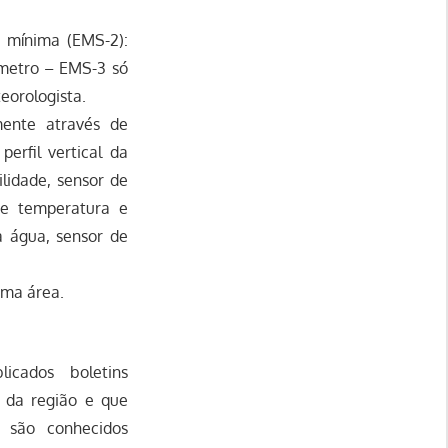
 mínima (EMS-2):
ômetro – EMS-3 só
eorologista.
mente através de
erfil vertical da
lidade, sensor de
de temperatura e
a água, sensor de
uma área.
icados boletins
 da região e que
 são conhecidos