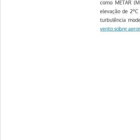
como METAR (MET
elevação de 2ºC
turbulência mod
vento sobre aero