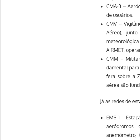
CMA-3 – Aeród
de usuários.
CMV – Vigilân
Aéreo), junt
meteorológic
AIRMET, opera
CMM – Militar
damental para 
fera sobre a 
aérea são fund
Já as redes de es
EMS-1 – Estaç
aeródromos 
anemômetro, t