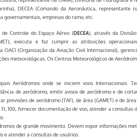
inha), DECEA (Comando da Aeronáutica, representante na 
sa governamentais, empresas do ramo, etc.
de Controle do Espaço Aéreo (
DECEA
), através da Divisã
MET), executa e faz cumprir as atribuições operacionais
la OACI (Organização da Aviação Civil Internacional), gerenc
ações meteorológicas. Os Centros Meteorológicos de Aeródromo
ipais Aeródromos onde se iniciem voos Internacionais. T
ilância de aeródromo, emitir avisos de aeródromo e de cort
ar previsões de aeródromo (TAF), de área (GAMET) e de área
o FL 100, fornecer documentação de voo, atender a consultas d
s.
romos de grande movimento. Devem expor informações meteo
is e atender a consultas de usuários.