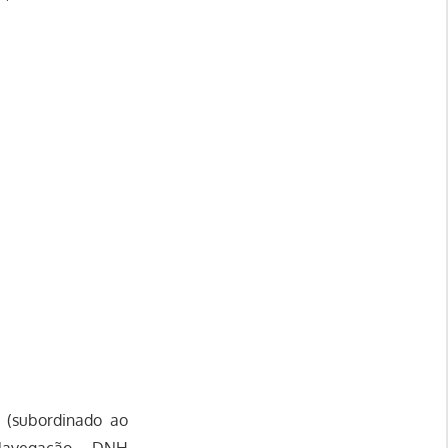
T (subordinado ao
e Navegação – DNH