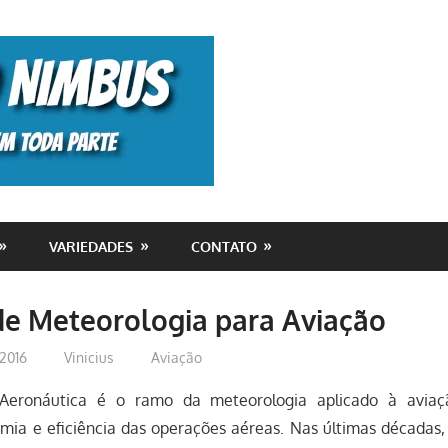
Monolito
Nimbus
VARIEDADES
CONTATO
de Meteorologia para Aviação
 2016
Vinicius
Aviação
Aeronáutica é o ramo da meteorologia aplicado à avia
mia e eficiência das operações aéreas. Nas últimas década