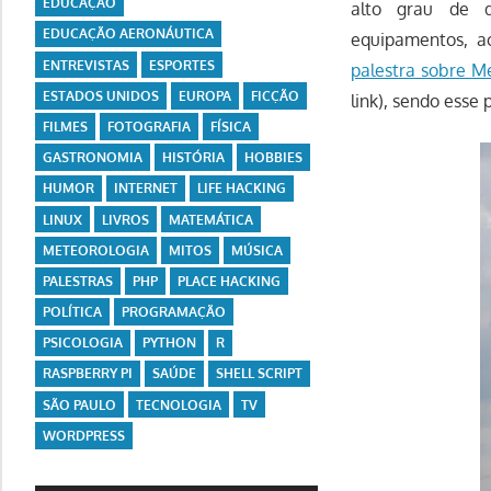
EDUCAÇÃO
alto grau de d
EDUCAÇÃO AERONÁUTICA
equipamentos, a
ENTREVISTAS
ESPORTES
palestra sobre M
ESTADOS UNIDOS
EUROPA
FICÇÃO
link), sendo esse
FILMES
FOTOGRAFIA
FÍSICA
GASTRONOMIA
HISTÓRIA
HOBBIES
HUMOR
INTERNET
LIFE HACKING
LINUX
LIVROS
MATEMÁTICA
METEOROLOGIA
MITOS
MÚSICA
PALESTRAS
PHP
PLACE HACKING
POLÍTICA
PROGRAMAÇÃO
PSICOLOGIA
PYTHON
R
RASPBERRY PI
SAÚDE
SHELL SCRIPT
SÃO PAULO
TECNOLOGIA
TV
WORDPRESS