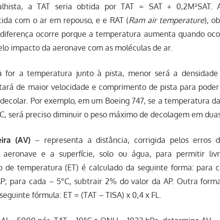
lhista, a TAT seria obtida por TAT = SAT + 0,2M²SAT. 
btida com o ar em repouso, e e RAT (
Ram air temperature
), o
 diferença ocorre porque a temperatura aumenta quando oco
elo impacto da aeronave com as moléculas de ar.
 for a temperatura junto à pista, menor será a densidade
tará de maior velocidade e comprimento de pista para poder 
decolar. Por exemplo, em um Boeing 747, se a temperatura da
C, será preciso diminuir o peso máximo de decolagem em duas
ira (AV)
– representa a distância, corrigida pelos erros 
 aeronave e a superfície, solo ou água, para permitir liv
ro de temperatura (ET) é calculado da seguinte forma: para 
P; para cada – 5°C, subtrair 2% do valor da AP. Outra forma
seguinte fórmula: ET = (TAT – TISA) x 0,4 x FL.