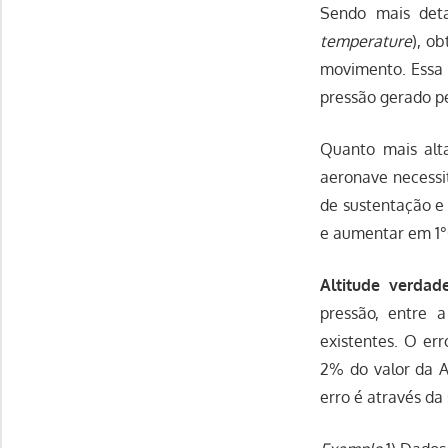
Sendo mais deta
temperature
), o
movimento. Essa
pressão gerado p
Quanto mais alta
aeronave necessi
de sustentação e 
e aumentar em 1°
Altitude verdade
pressão, entre a
existentes. O er
2% do valor da A
erro é através da 