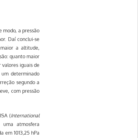
e modo, a pressão
r. Daí conclui-se
maior a altitude,
são: quanto maior
 valores iguais de
m um determinado
orreção segundo a
 leve, com pressão
ISA (
International
m uma atmosfera
ada em 1013,25 hPa