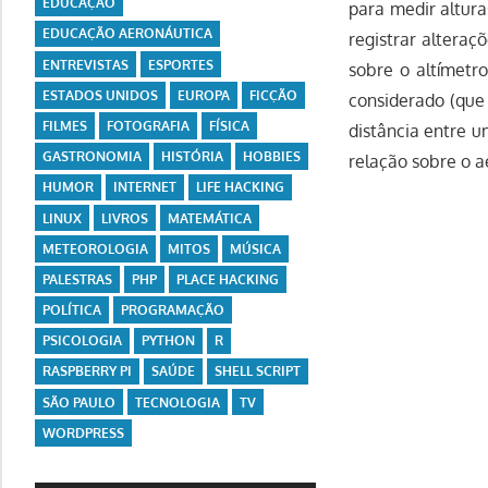
EDUCAÇÃO
para medir altur
EDUCAÇÃO AERONÁUTICA
registrar alteraç
ENTREVISTAS
ESPORTES
sobre o altímetro
ESTADOS UNIDOS
EUROPA
FICÇÃO
considerado (que 
FILMES
FOTOGRAFIA
FÍSICA
distância entre u
GASTRONOMIA
HISTÓRIA
HOBBIES
relação sobre o a
HUMOR
INTERNET
LIFE HACKING
LINUX
LIVROS
MATEMÁTICA
METEOROLOGIA
MITOS
MÚSICA
PALESTRAS
PHP
PLACE HACKING
POLÍTICA
PROGRAMAÇÃO
PSICOLOGIA
PYTHON
R
RASPBERRY PI
SAÚDE
SHELL SCRIPT
SÃO PAULO
TECNOLOGIA
TV
WORDPRESS