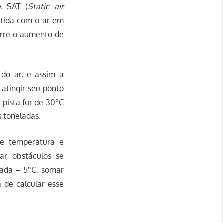
A SAT (
Static air
btida com o ar em
rre o aumento de
 do ar, e assim a
atingir seu ponto
 pista for de 30°C
 toneladas.
de temperatura e
rar obstáculos se
cada + 5°C, somar
 de calcular esse