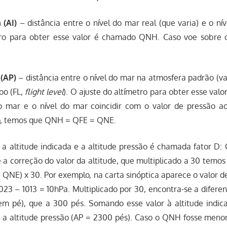
 (AI)
– distância entre o nível do mar real (que varia) e o ní
etro para obter esse valor é chamado QNH. Caso voe sobre 
 (AP)
– distância entre o nível do mar na atmosfera padrão (va
oo (FL,
flight level
). O ajuste do altímetro para obter esse va
 mar e o nível do mar coincidir com o valor de pressão a
o, temos que QNH = QFE = QNE.
e a altitude indicada e a altitude pressão é chamada fator D
 a correção do valor da altitude, que multiplicado a 30 temos
 QNE) x 30. Por exemplo, na carta sinóptica aparece o valor d
023 – 1013 = 10hPa. Multiplicado por 30, encontra-se a diferen
 em pé), que a 300 pés. Somando esse valor à altitude indic
 a altitude pressão (AP = 2300 pés). Caso o QNH fosse meno