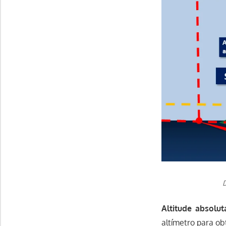
D
Altitude absoluta
altímetro para ob