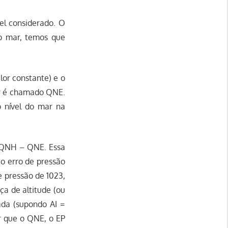
vel considerado. O
o mar, temos que
lor constante) e o
lor é chamado QNE.
o nível do mar na
: QNH – QNE. Essa
 o erro de pressão
e pressão de 1023,
ça de altitude (ou
ada (supondo AI =
r que o QNE, o EP