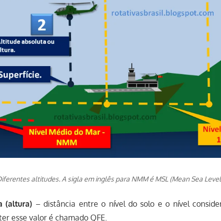
iferentes altitudes. A sigla em inglês para NMM é MSL (Mean Sea Level
 (altura)
– distância entre o nível do solo e o nível consid
ter esse valor é chamado QFE.