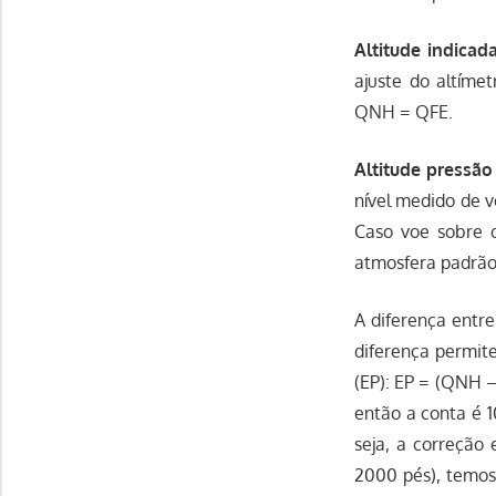
Altitude indicada
ajuste do altím
QNH = QFE.
Altitude pressão
nível medido de v
Caso voe sobre o
atmosfera padrã
A diferença entr
diferença permite
(EP): EP = (QNH –
então a conta é 1
seja, a correção
2000 pés), temos