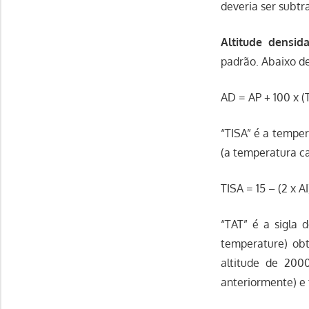
deveria ser subtra
Altitude densid
padrão. Abaixo de
AD = AP + 100 x (
“TISA” é a temper
(a temperatura ca
TISA = 15 – (2 x A
“TAT” é a sigla 
temperature) ob
altitude de 200
anteriormente) e