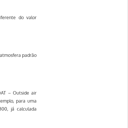
ferente do valor
a atmosfera padrão
OAT – Outside air
xemplo, para uma
00, já calculada