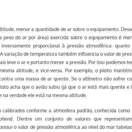
ltitude, menor a quantidade de ar sobre o equipamento. Dess
ça peso do ar por área) exercida sobre o equipamento é meno
 inversamente proporcional à pressão atmosférica: quanto 
 A variação de temperatura também influencia o valor de pres
is leve o ar e portanto menor a pressão. Por isso podemos ter
mesma altitude, e vice-versa. Por exemplo, o piloto manté
ncontra uma massa de ar quente. Se o altímetro não sofrer c
loto acha que o avião subiu (já que o ar está mais quente e
e na verdade ele está na mesma altitude.
o calibrados conforme a atmosfera padrão, conhecida como 
phere
). Dentre um conjunto de valores que representa
 possui o valor de pressão atmosférica ao nível do mar tabel