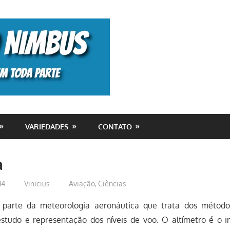
Monolito
Nimbus
VARIEDADES
CONTATO
a
14
Vinicius
Aviação
,
Ciências
a parte da meteorologia aeronáutica que trata dos método
tudo e representação dos níveis de voo. O altímetro é o 