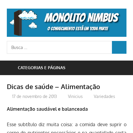
Skip
to
M
content
N
o
Busca
conhecimento
BUSCA
para:
está
em
CATEGORIAS E PÁGINAS
toda
parte
Dicas de saúde – Alimentação
17 de novembro de 2013
Vinicius
Variedades
Alimentação saudável e balanceada
Esse subtítulo diz muita coisa: a comida deve suprir o
corpo de nutrientes necessários e na quantidade certa