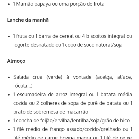
1 Mamão papaya ou uma porção de fruta
Lanche da manhã
1 fruta ou 1 barra de cereal ou 4 biscoitos integral ou
iogurte desnatado ou 1 copo de suco natural/soja
Almoço
Salada crua (verde) à vontade (acelga, alface,
rúcula…)
1 escumadeira de arroz integral ou 1 batata média
cozida ou 2 colheres de sopa de purê de batata ou 1
prato de sobremesa de macarrão
1 concha de feijão/ervilha/lentilha/soja/grão de bico
1 filé médio de frango assado/cozido/grelhado ou 1
filé médio de carne bovina magra ou 1 filé de peixe