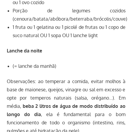
ou 1 ovo cozido
Porção de legumes cozidos
(cenoura/batata/abóbora/beterraba/brócolis/couve)
1 fruta ou 1 gelatina ou 1 picolé de frutas ou 1 copo de
suco natural OU 1 sopa OU 1 lanche light
Lanche da noite
(= lanche da manhã)
Observações: ao temperar a comida, evitar molhos à
base de maionese, queijos, vinagre ou sal em excesso e
opte por temperos naturais (salsa, orégano…). Em
média,
beba 2 litros de água de modo distribuído ao
longo do dia
, ela é fundamental para o bom
funcionamento de todo o organismo (intestino, rins,
pulmões e até hidratação da pele).