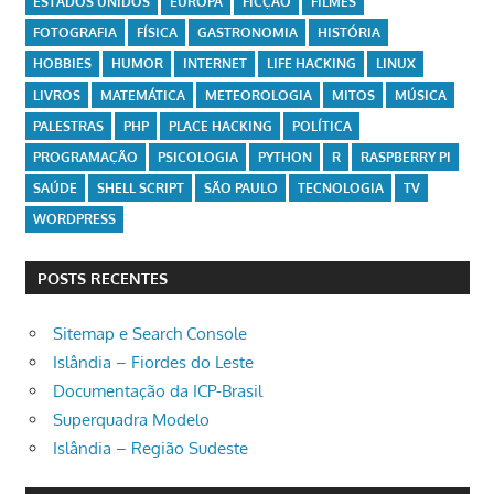
ESTADOS UNIDOS
EUROPA
FICÇÃO
FILMES
FOTOGRAFIA
FÍSICA
GASTRONOMIA
HISTÓRIA
HOBBIES
HUMOR
INTERNET
LIFE HACKING
LINUX
LIVROS
MATEMÁTICA
METEOROLOGIA
MITOS
MÚSICA
PALESTRAS
PHP
PLACE HACKING
POLÍTICA
PROGRAMAÇÃO
PSICOLOGIA
PYTHON
R
RASPBERRY PI
SAÚDE
SHELL SCRIPT
SÃO PAULO
TECNOLOGIA
TV
WORDPRESS
POSTS RECENTES
Sitemap e Search Console
Islândia – Fiordes do Leste
Documentação da ICP-Brasil
Superquadra Modelo
Islândia – Região Sudeste