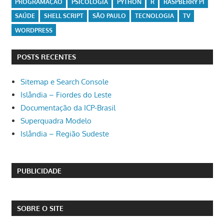
PROGRAMAÇÃO
PSICOLOGIA
PYTHON
R
RASPBERRY PI
SAÚDE
SHELL SCRIPT
SÃO PAULO
TECNOLOGIA
TV
WORDPRESS
POSTS RECENTES
Sitemap e Search Console
Islândia – Fiordes do Leste
Documentação da ICP-Brasil
Superquadra Modelo
Islândia – Região Sudeste
PUBLICIDADE
SOBRE O SITE