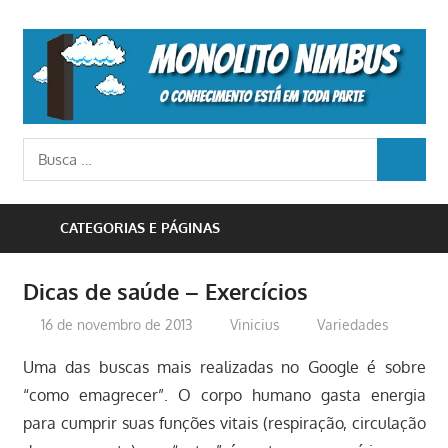
Skip
to
M
content
N
o
Busca
conhecimento
BUSCA
para:
está
em
CATEGORIAS E PÁGINAS
toda
parte
Dicas de saúde – Exercícios
16 de novembro de 2013
Vinicius
Variedades
Uma das buscas mais realizadas no Google é sobre
“como emagrecer”. O corpo humano gasta energia
para cumprir suas funções vitais (respiração, circulação