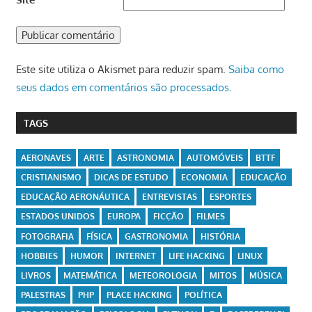
Este site utiliza o Akismet para reduzir spam.
Saiba como
seus dados em comentários são processados
.
TAGS
AERONAVES
ARTE
ASTRONOMIA
AUTOMÓVEIS
BTTF
CRISTIANISMO
DICAS DE ESTUDO
ECONOMIA
EDUCAÇÃO
EDUCAÇÃO AERONÁUTICA
ENTREVISTAS
ESPORTES
ESTADOS UNIDOS
EUROPA
FICÇÃO
FILMES
FOTOGRAFIA
FÍSICA
GASTRONOMIA
HISTÓRIA
HOBBIES
HUMOR
INTERNET
LIFE HACKING
LINUX
LIVROS
MATEMÁTICA
METEOROLOGIA
MITOS
MÚSICA
PALESTRAS
PHP
PLACE HACKING
POLÍTICA