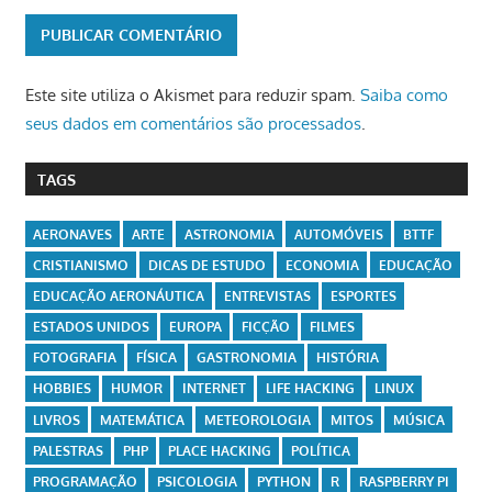
Este site utiliza o Akismet para reduzir spam.
Saiba como
seus dados em comentários são processados
.
TAGS
AERONAVES
ARTE
ASTRONOMIA
AUTOMÓVEIS
BTTF
CRISTIANISMO
DICAS DE ESTUDO
ECONOMIA
EDUCAÇÃO
EDUCAÇÃO AERONÁUTICA
ENTREVISTAS
ESPORTES
ESTADOS UNIDOS
EUROPA
FICÇÃO
FILMES
FOTOGRAFIA
FÍSICA
GASTRONOMIA
HISTÓRIA
HOBBIES
HUMOR
INTERNET
LIFE HACKING
LINUX
LIVROS
MATEMÁTICA
METEOROLOGIA
MITOS
MÚSICA
PALESTRAS
PHP
PLACE HACKING
POLÍTICA
PROGRAMAÇÃO
PSICOLOGIA
PYTHON
R
RASPBERRY PI