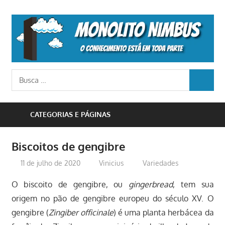
Skip
to
M
content
N
o
Busca
conhecimento
BUSCA
para:
está
em
CATEGORIAS E PÁGINAS
toda
parte
Biscoitos de gengibre
11 de julho de 2020
Vinicius
Variedades
O biscoito de gengibre, ou
gingerbread
, tem sua
origem no pão de gengibre europeu do século XV. O
gengibre (
Zingiber officinale
) é uma planta herbácea da