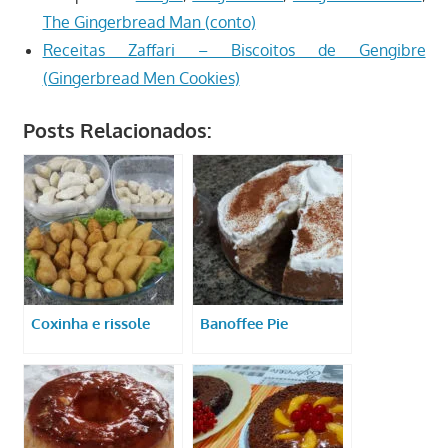
The Gingerbread Man (conto)
Receitas Zaffari – Biscoitos de Gengibre
(Gingerbread Men Cookies)
Posts Relacionados:
Coxinha e rissole
Banoffee Pie