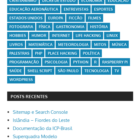
CRISTIANISMO
DICAS DE ESTUDO
ECONOMIA
EDUCAÇÃO
EDUCAÇÃO AERONÁUTICA
ENTREVISTAS
ESPORTES
ESTADOS UNIDOS
EUROPA
FICÇÃO
FILMES
FOTOGRAFIA
FÍSICA
GASTRONOMIA
HISTÓRIA
HOBBIES
HUMOR
INTERNET
LIFE HACKING
LINUX
LIVROS
MATEMÁTICA
METEOROLOGIA
MITOS
MÚSICA
PALESTRAS
PHP
PLACE HACKING
POLÍTICA
PROGRAMAÇÃO
PSICOLOGIA
PYTHON
R
RASPBERRY PI
SAÚDE
SHELL SCRIPT
SÃO PAULO
TECNOLOGIA
TV
WORDPRESS
POSTS RECENTES
Sitemap e Search Console
Islândia – Fiordes do Leste
Documentação da ICP-Brasil
Superquadra Modelo