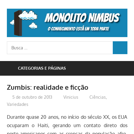
Skip
to
M
content
N
o
Busca
conhecimento
BUSCA
para:
está
em
CATEGORIAS E PÁGINAS
toda
parte
Zumbis: realidade e ficção
5 de outubro de 2013
Vinicius
Ciências
,
Variedades
Durante quase 20 anos, no início do século XX, os EUA
ocuparam o Haiti, gerando um contato direto dos
norte-americanos com as crenças da população afro-