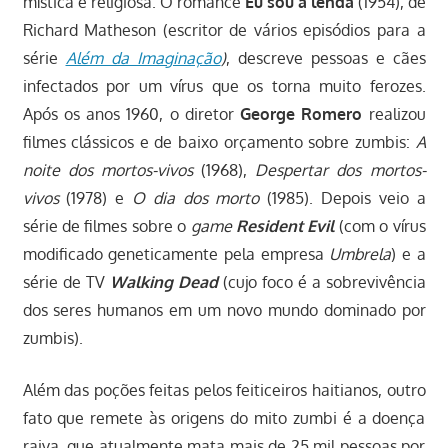
mística e religiosa. O romance
Eu sou a lenda
(1954), de
Richard Matheson (escritor de vários episódios para a
série
Além da Imaginação
)
, descreve pessoas e cães
infectados por um vírus que os torna muito ferozes.
Após os anos 1960, o diretor
George Romero
realizou
filmes clássicos e de baixo orçamento sobre zumbis:
A
noite dos mortos-vivos
(1968),
Despertar dos mortos-
vivos
(1978) e
O dia dos morto
(1985). Depois veio a
série de filmes sobre o
game
Resident Evil
(com o vírus
modificado geneticamente pela empresa
Umbrela
) e a
série de TV
Walking Dead
(cujo foco é a sobrevivência
dos seres humanos em um novo mundo dominado por
zumbis).
Além das poções feitas pelos feiticeiros haitianos, outro
fato que remete às origens do mito zumbi é a doença
raiva, que atualmente mata mais de 25 mil pessoas por