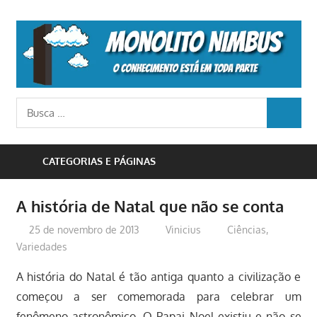
Skip
to
M
content
N
o
Busca
conhecimento
BUSCA
para:
está
em
CATEGORIAS E PÁGINAS
toda
parte
A história de Natal que não se conta
25 de novembro de 2013
Vinicius
Ciências
,
Variedades
A história do Natal é tão antiga quanto a civilização e
começou a ser comemorada para celebrar um
fenômeno astronômico. O Papai Noel existiu e não se