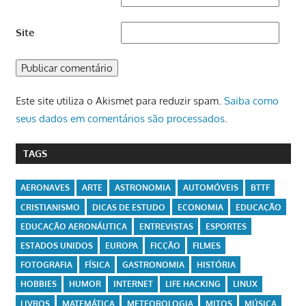
Site
Este site utiliza o Akismet para reduzir spam.
Saiba como
seus dados em comentários são processados
.
TAGS
AERONAVES
ARTE
ASTRONOMIA
AUTOMÓVEIS
BTTF
CRISTIANISMO
DICAS DE ESTUDO
ECONOMIA
EDUCAÇÃO
EDUCAÇÃO AERONÁUTICA
ENTREVISTAS
ESPORTES
ESTADOS UNIDOS
EUROPA
FICÇÃO
FILMES
FOTOGRAFIA
FÍSICA
GASTRONOMIA
HISTÓRIA
HOBBIES
HUMOR
INTERNET
LIFE HACKING
LINUX
LIVROS
MATEMÁTICA
METEOROLOGIA
MITOS
MÚSICA