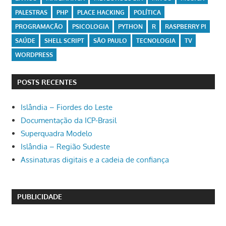
PALESTRAS
PHP
PLACE HACKING
POLÍTICA
PROGRAMAÇÃO
PSICOLOGIA
PYTHON
R
RASPBERRY PI
SAÚDE
SHELL SCRIPT
SÃO PAULO
TECNOLOGIA
TV
WORDPRESS
POSTS RECENTES
Islândia – Fiordes do Leste
Documentação da ICP-Brasil
Superquadra Modelo
Islândia – Região Sudeste
Assinaturas digitais e a cadeia de confiança
PUBLICIDADE