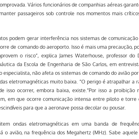
omprovada. Vários funcionários de companhias aéreas garant
manter passageiros sob controle nos momentos mais crítico
tos podem gerar interferência nos sistemas de comunicação d
 torre de comando do aeroporto. Isso é mais uma precaução, 
provem o risco”, explica James Waterhouse, professor do
áutica da Escola de Engenharia de São Carlos, em entrevis
z o especialista, não afeta os sistemas de comando do avião po
das eletromagnéticas muito baixa. ”O perigo é atrapalhar a 
de isso ocorrer, embora baixa, existe.”Por isso a proibiçã
m, em que ocorre comunicação intensa entre piloto e torr
scindíveis para que a aeronave possa decolar ou pousar.
mitem ondas eletromagnéticas em uma banda de frequên
 Já o avião, na frequência dos Megahertz (MHz). Sabe aquel