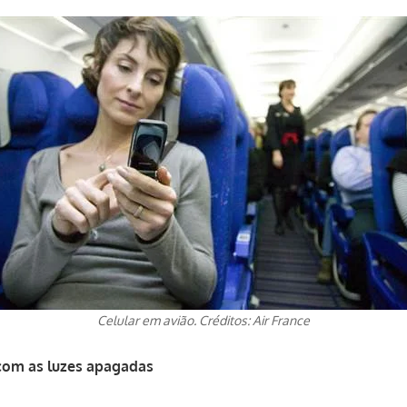
Celular em avião. Créditos: Air France
com as luzes apagadas