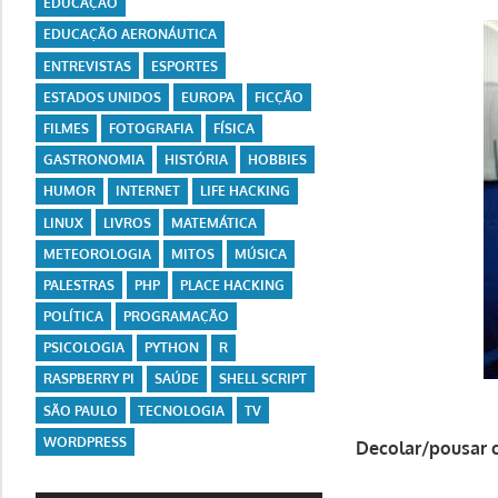
EDUCAÇÃO
EDUCAÇÃO AERONÁUTICA
ENTREVISTAS
ESPORTES
ESTADOS UNIDOS
EUROPA
FICÇÃO
FILMES
FOTOGRAFIA
FÍSICA
GASTRONOMIA
HISTÓRIA
HOBBIES
HUMOR
INTERNET
LIFE HACKING
LINUX
LIVROS
MATEMÁTICA
METEOROLOGIA
MITOS
MÚSICA
PALESTRAS
PHP
PLACE HACKING
POLÍTICA
PROGRAMAÇÃO
PSICOLOGIA
PYTHON
R
RASPBERRY PI
SAÚDE
SHELL SCRIPT
SÃO PAULO
TECNOLOGIA
TV
WORDPRESS
Decolar/pousar 