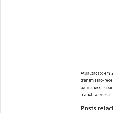
Atualização: em
transmissão/rec
permanecer guar
manobra brusca n
Posts relac