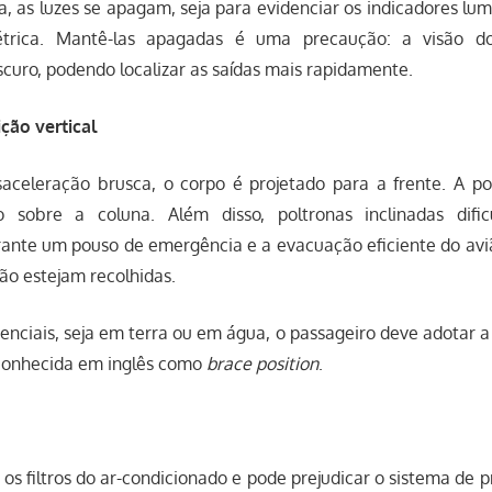
as luzes se apagam, seja para evidenciar os indicadores lum
trica. Mantê-las apagadas é uma precaução: a visão do
curo, podendo localizar as saídas mais rapidamente.
ção vertical
celeração brusca, o corpo é projetado para a frente. A pol
 sobre a coluna. Além disso, poltronas inclinadas difi
nte um pouso de emergência e a evacuação eficiente do av
ão estejam recolhidas.
nciais, seja em terra ou em água, o passageiro deve adotar a
 conhecida em inglês como
brace position
.
 os filtros do ar-condicionado e pode prejudicar o sistema de p