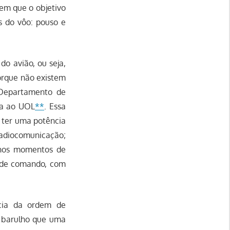
em que o objetivo
s do vôo: pouso e
o avião, ou seja,
porque não existem
 Departamento de
ta ao UOL
**
. Essa
r ter uma potência
radiocomunicação;
o nos momentos de
e de comando, com
cia da ordem de
e barulho que uma