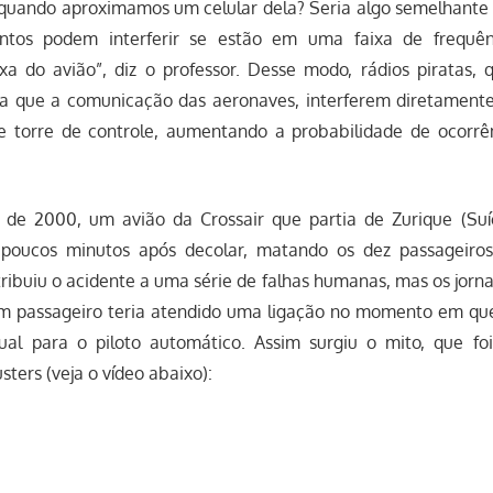
 quando aproximamos um celular dela? Seria algo semelhante
ntos podem interferir se estão em uma faixa de frequên
xa do avião”, diz o professor. Desse modo, rádios piratas,
a que a comunicação das aeronaves, interferem diretament
 e torre de controle, aumentando a probabilidade de ocorrê
 de 2000, um avião da Crossair que partia de Zurique (Su
 poucos minutos após decolar, matando os dez passageiros 
 atribuiu o acidente a uma série de falhas humanas, mas os jorna
m passageiro teria atendido uma ligação no momento em que
al para o piloto automático. Assim surgiu o mito, que fo
ers (veja o vídeo abaixo):