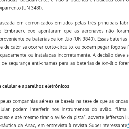
uipamento (UN 3481).
baseada em comunicados emitidos pelas três principais fabr
 e Embraer), que apontaram que as aeronaves não foram
roveniente de baterias de íon lítio (UN 3840). Essas bateri
 de calor se ocorrer curto-circuito, ou podem pegar fogo se 
quadamente ou instaladas incorretamente. A decisão deve s
 de segurança anti-chamas para as baterias de íon-lítio fore
e celular e aparelhos eletrônicos
pelas companhias aéreas se baseia na tese de que as ondas
elular podem interferir nos instrumentos do avião. “Uma
uso e até mesmo tirar o avião da pista”, adverte Jefferson L
áutica da Anac, em entrevista à revista Superinteressante