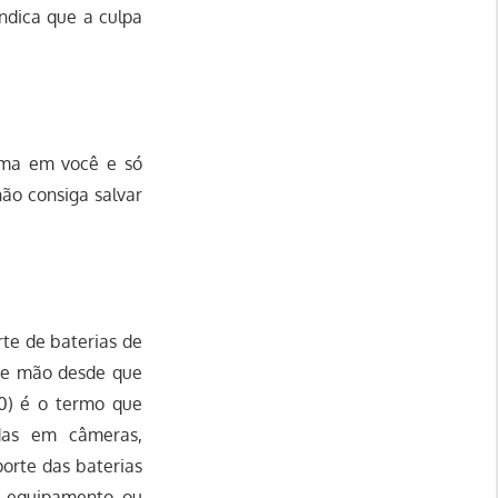
indica que a culpa
uma em você e só
não consiga salvar
te de baterias de
de mão desde que
0) é o termo que
adas em câmeras,
porte das baterias
o equipamento ou