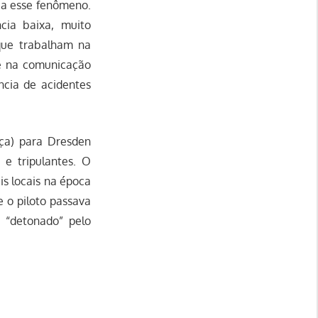
 a esse fenômeno.
cia baixa, muito
 que trabalham na
e na comunicação
ncia de acidentes
íça) para Dresden
e tripulantes. O
is locais na época
 o piloto passava
i “detonado” pelo