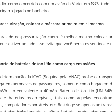
ndio, como o ocorrido com um avião da Varig, em 1973: tudo 
cigarro jogado no banheiro.
ressurização, colocar a máscara primeiro em si mesmo
ras de despressurização caem, é melhor mesmo colocar 
que estiver ao lado. Isso evita que você perca os sentidos e 
porte de baterias de íon lítio como carga em aviões
determinação da ICAO (Seguida pela ANAC) proíbe o transpor
carga em aeronaves de passageiros, somente como bagagem 
Wh – o equivalente a 40mAh. Bateria de íon lítio (UN 348
as e baterias recarregáveis, tais como aquelas encontr
es, computadores portáteis, etc. Restringe-se apenas ao trans
ansportadas isoladamente, e não a baterias embaladas com 