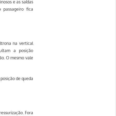
inosos e as saídas
 passageiro fica
trona na vertical
cultam a posição
ião. O mesmo vale
 posição de queda
ressurização. Fora