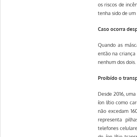
os riscos de incê
tenha sido de um 
Caso ocorra desp
Quando as másca
então na criança 
nenhum dos dois.
Proibído o trans
Desde 2016, uma 
íon lítio como 
não excedam 160
representa pilh
telefones celular
de íon lítio tr