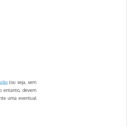
vião
(ou seja, sem
o entanto, devem
nte uma eventual