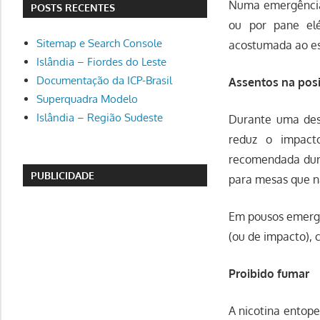
Numa emergência, 
POSTS RECENTES
ou por pane elé
Sitemap e Search Console
acostumada ao es
Islândia – Fiordes do Leste
Documentação da ICP-Brasil
Assentos na posi
Superquadra Modelo
Islândia – Região Sudeste
Durante uma desa
reduz o impacto
recomendada dura
PUBLICIDADE
para mesas que n
Em pousos emerge
(ou de impacto),
Proibido fumar
A nicotina entope