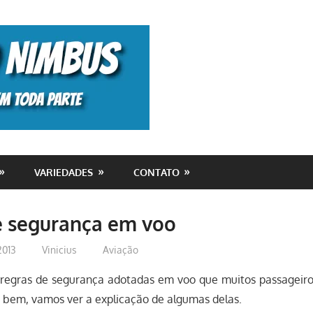
Monolito
Nimbus
VARIEDADES
CONTATO
e segurança em voo
2013
Vinicius
Aviação
regras de segurança adotadas em voo que muitos passageir
s bem, vamos ver a explicação de algumas delas.