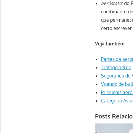
aeróstato
: do 
combinante de 
que permanece 
certo escrever 
Veja também
Partes da aer
Tráfego aéreo
Segurança de 
Voando de bal
Principais aero
Categoria Avi
Posts Relaci