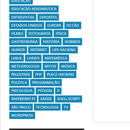
EDUCAÇÃO
EDUCAÇÃO AERONÁUTICA
ENTREVISTAS
ESPORTES
ESTADOS UNIDOS
EUROPA
FICÇÃO
FILMES
FOTOGRAFIA
FÍSICA
GASTRONOMIA
HISTÓRIA
HOBBIES
HUMOR
INTERNET
LIFE HACKING
LINUX
LIVROS
MATEMÁTICA
METEOROLOGIA
MITOS
MÚSICA
PALESTRAS
PHP
PLACE HACKING
POLÍTICA
PROGRAMAÇÃO
PSICOLOGIA
PYTHON
R
RASPBERRY PI
SAÚDE
SHELL SCRIPT
SÃO PAULO
TECNOLOGIA
TV
WORDPRESS