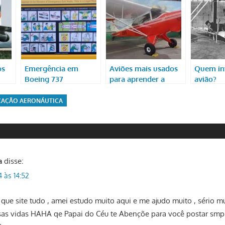
os
Emergência em
Aviões mais usados
Quem in
Boeing 737
para aprender a
avião?
pilotar
CAÇÃO AERONÁUTICA
a
disse:
4 às 14:52
que site tudo , amei estudo muito aqui e me ajudo muito , sério m
as vidas HAHA qe Papai do Céu te Abençõe para você postar smp