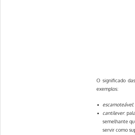
O significado da
exemplos:
escamoteável
cantilever
: pal
semelhante qu
servir como su