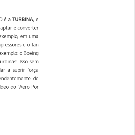
ÃO é a
TURBINA
, e
aptar e converter
 exemplo, em uma
mpressores e o fan
exemplo: o Boeing
urbinas! Isso sem
ar a suprir força
pendentemente de
vídeo do “Aero Por