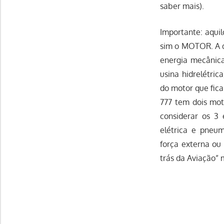
saber mais).
Importante: aqui
sim o MOTOR. A d
energia mecânic
usina hidrelétric
do motor que fic
777 tem dois mot
considerar os 3 
elétrica e pneu
força externa ou 
trás da Aviação”