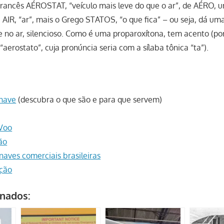
Francês AÉROSTAT, “veículo mais leve do que o ar”, de AÉRO, 
AIR, “ar”, mais o Grego STATOS, “o que fica” – ou seja, dá uma
no ar, silencioso. Como é uma proparoxítona, tem acento (por
“aerostato”, cuja pronúncia seria com a sílaba tônica “ta”).
onave
(descubra o que são e para que servem)
Voo
ão
naves comerciais brasileiras
ação
onados: