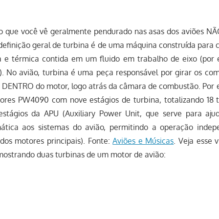
lo que você vê geralmente pendurado nas asas dos aviões N
efinição geral de turbina é de uma máquina construída para c
a e térmica contida em um fluido em trabalho de eixo (por
a). No avião, turbina é uma peça responsável por girar os co
a DENTRO do motor, logo atrás da câmara de combustão. Por 
ores PW4090 com nove estágios de turbina, totalizando 18 t
estágios da APU (Auxiliary Power Unit, que serve para ajud
mática aos sistemas do avião, permitindo a operação inde
dos motores principais). Fonte:
Aviões e Músicas
. Veja esse 
 mostrando duas turbinas de um motor de avião: