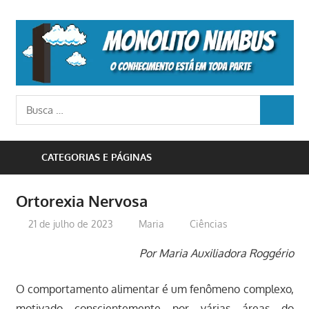
Skip
to
M
content
N
o
Busca
conhecimento
BUSCA
para:
está
em
CATEGORIAS E PÁGINAS
toda
parte
Ortorexia Nervosa
21 de julho de 2023
Maria
Ciências
Por Maria Auxiliadora Roggério
O comportamento alimentar é um fenômeno complexo,
motivado conscientemente por várias áreas do