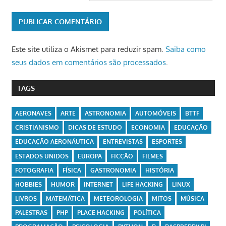
Este site utiliza o Akismet para reduzir spam.
Saiba como
seus dados em comentários são processados
.
TAGS
AERONAVES
ARTE
ASTRONOMIA
AUTOMÓVEIS
BTTF
CRISTIANISMO
DICAS DE ESTUDO
ECONOMIA
EDUCAÇÃO
EDUCAÇÃO AERONÁUTICA
ENTREVISTAS
ESPORTES
ESTADOS UNIDOS
EUROPA
FICÇÃO
FILMES
FOTOGRAFIA
FÍSICA
GASTRONOMIA
HISTÓRIA
HOBBIES
HUMOR
INTERNET
LIFE HACKING
LINUX
LIVROS
MATEMÁTICA
METEOROLOGIA
MITOS
MÚSICA
PALESTRAS
PHP
PLACE HACKING
POLÍTICA