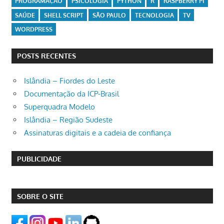
PROGRAMAÇÃO
PSICOLOGIA
PYTHON
R
RASPBERRY PI
SAÚDE
SHELL SCRIPT
SÃO PAULO
TECNOLOGIA
TV
WORDPRESS
POSTS RECENTES
Islândia – Fiordes do Leste
Documentação da ICP-Brasil
Superquadra Modelo
Islândia – Região Sudeste
Assinaturas digitais e a cadeia de confiança
PUBLICIDADE
SOBRE O SITE