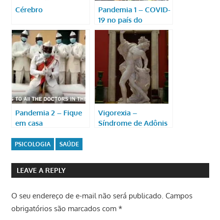
Cérebro
Pandemia 1 – COVID-
19 no país do
carnaval
Pandemia 2 – Fique
Vigorexia –
em casa
Síndrome de Adônis
PSICOLOGIA
SAÚDE
LEAVE A REPLY
O seu endereço de e-mail não será publicado.
Campos
obrigatórios são marcados com
*