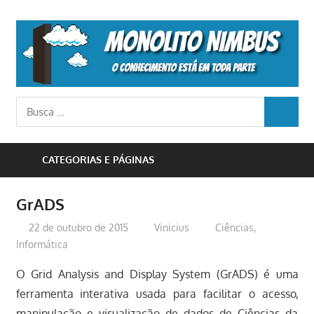
Skip
to
M
content
N
o
Busca
conhecimento
BUSCA
para:
está
em
CATEGORIAS E PÁGINAS
toda
parte
GrADS
22 de outubro de 2015
Vinicius
Ciências
,
Informática
O Grid Analysis and Display System (GrADS) é uma
ferramenta interativa usada para facilitar o acesso,
manipulação e visualização de dados de Ciências da