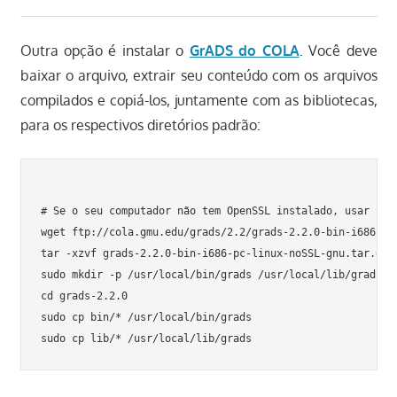
Outra opção é instalar o
GrADS do COLA
. Você deve
baixar o arquivo, extrair seu conteúdo com os arquivos
compilados e copiá-los, juntamente com as bibliotecas,
para os respectivos diretórios padrão:
# Se o seu computador não tem OpenSSL instalado, usar link
wget ftp://cola.gmu.edu/grads/2.2/grads-2.2.0-bin-i686-pc-
tar -xzvf grads-2.2.0-bin-i686-pc-linux-noSSL-gnu.tar.gz

sudo mkdir -p /usr/local/bin/grads /usr/local/lib/grads

cd grads-2.2.0

sudo cp bin/* /usr/local/bin/grads
