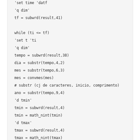
'set time 'datf

'q dim'

tf = subwrd(result,41)

while (ti <= tf)

'set t 'ti

'q dim'

tempo = subwrd(result,38)

dia = substr(tempo,4,2)

mes = substr(tempo,6,3)

mes = convmes(mes)

# substr (cj de caracteres, inicio, comprimento)

ano = substr(tempo,9,4)

'd tmin'

tmin = subwrd(result,4)

tmin = math_nint(tmin)

'd tmax'

tmax = subwrd(result,4)

tmax = math_nint(tmax)
