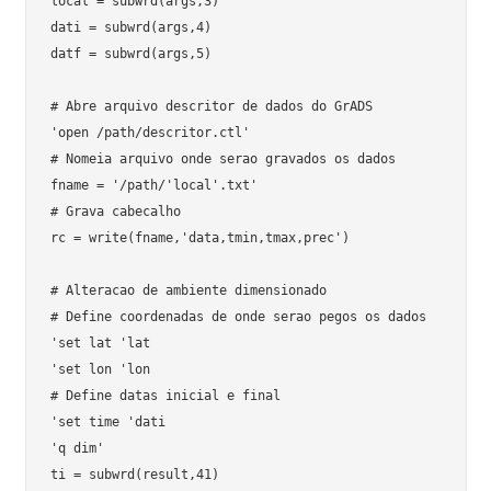
local = subwrd(args,3)

dati = subwrd(args,4)

datf = subwrd(args,5)

# Abre arquivo descritor de dados do GrADS

'open /path/descritor.ctl'

# Nomeia arquivo onde serao gravados os dados

fname = '/path/'local'.txt'

# Grava cabecalho

rc = write(fname,'data,tmin,tmax,prec')

# Alteracao de ambiente dimensionado

# Define coordenadas de onde serao pegos os dados

'set lat 'lat

'set lon 'lon

# Define datas inicial e final

'set time 'dati

'q dim'

ti = subwrd(result,41)
