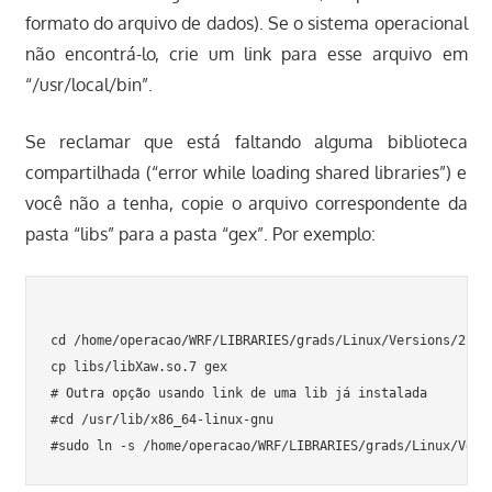
formato do arquivo de dados). Se o sistema operacional
não encontrá-lo, crie um link para esse arquivo em
“/usr/local/bin”.
Se reclamar que está faltando alguma biblioteca
compartilhada (“error while loading shared libraries”) e
você não a tenha, copie o arquivo correspondente da
pasta “libs” para a pasta “gex”. Por exemplo:
cd /home/operacao/WRF/LIBRARIES/grads/Linux/Versions/2.0.2
cp libs/libXaw.so.7 gex

# Outra opção usando link de uma lib já instalada

#cd /usr/lib/x86_64-linux-gnu
