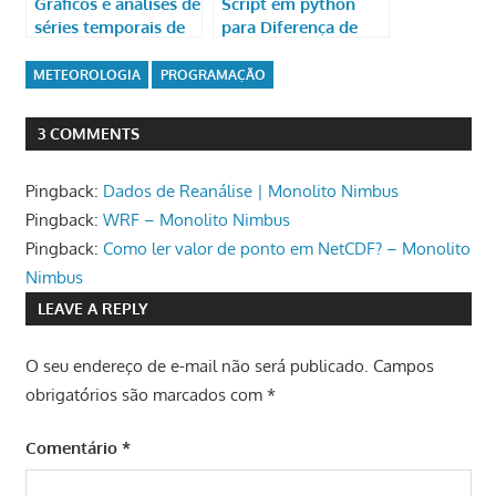
Gráficos e análises de
Script em python
séries temporais de
para Diferença de
temperatura e
Temperatura de
umidade
Brilho
METEOROLOGIA
PROGRAMAÇÃO
3 COMMENTS
Pingback:
Dados de Reanálise | Monolito Nimbus
Pingback:
WRF – Monolito Nimbus
Pingback:
Como ler valor de ponto em NetCDF? – Monolito
Nimbus
LEAVE A REPLY
O seu endereço de e-mail não será publicado.
Campos
obrigatórios são marcados com
*
Comentário
*