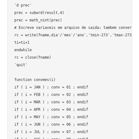
'd prec'

prec = subwrd(result,4)

prec = math_nint(prec)

# Escreve variaveis em arquivo de saida; tambem converte t
rc = write(fname,dia'/'mes'/'ano','tmin-273','tmax-273','p
ti=ti+1

endwhile

rc = close(fname)

'quit'

function convmes(i)

if ( i = JAN ) ; conv = 01 ; endif

if ( i = FEB ) ; conv = 02 ; endif

if ( i = MAR ) ; conv = 03 ; endif

if ( i = APR ) ; conv = 04 ; endif

if ( i = MAY ) ; conv = 05 ; endif

if ( i = JUN ) ; conv = 06 ; endif

if ( i = JUL ) ; conv = 07 ; endif
