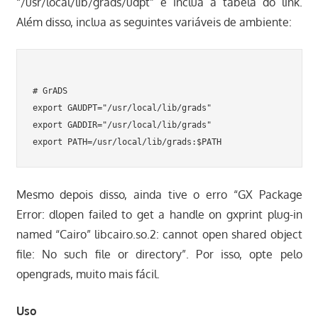
“/usr/local/lib/grads/udpt” e inclua a tabela do link.
Além disso, inclua as seguintes variáveis de ambiente:
# GrADS

export GAUDPT="/usr/local/lib/grads"

export GADDIR="/usr/local/lib/grads"

Mesmo depois disso, ainda tive o erro “GX Package
Error: dlopen failed to get a handle on gxprint plug-in
named “Cairo” libcairo.so.2: cannot open shared object
file: No such file or directory”. Por isso, opte pelo
opengrads, muito mais fácil.
Uso