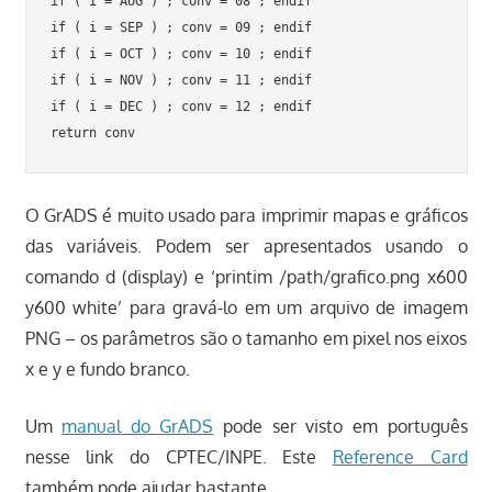
if ( i = AUG ) ; conv = 08 ; endif

if ( i = SEP ) ; conv = 09 ; endif

if ( i = OCT ) ; conv = 10 ; endif

if ( i = NOV ) ; conv = 11 ; endif

if ( i = DEC ) ; conv = 12 ; endif

O GrADS é muito usado para imprimir mapas e gráficos
das variáveis. Podem ser apresentados usando o
comando d (display) e ‘printim /path/grafico.png x600
y600 white’ para gravá-lo em um arquivo de imagem
PNG – os parâmetros são o tamanho em pixel nos eixos
x e y e fundo branco.
Um
manual do GrADS
pode ser visto em português
nesse link do CPTEC/INPE. Este
Reference Card
também pode ajudar bastante.