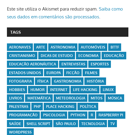
Este site utiliza o Akismet para reduzir spam.
Saiba como
seus dados em comentários são processados
.
TAGS
AERONAVES
ARTE
ASTRONOMIA
AUTOMÓVEIS
BTTF
CRISTIANISMO
DICAS DE ESTUDO
ECONOMIA
EDUCAÇÃO
EDUCAÇÃO AERONÁUTICA
ENTREVISTAS
ESPORTES
ESTADOS UNIDOS
EUROPA
FICÇÃO
FILMES
FOTOGRAFIA
FÍSICA
GASTRONOMIA
HISTÓRIA
HOBBIES
HUMOR
INTERNET
LIFE HACKING
LINUX
LIVROS
MATEMÁTICA
METEOROLOGIA
MITOS
MÚSICA
PALESTRAS
PHP
PLACE HACKING
POLÍTICA
PROGRAMAÇÃO
PSICOLOGIA
PYTHON
R
RASPBERRY PI
SAÚDE
SHELL SCRIPT
SÃO PAULO
TECNOLOGIA
TV
WORDPRESS