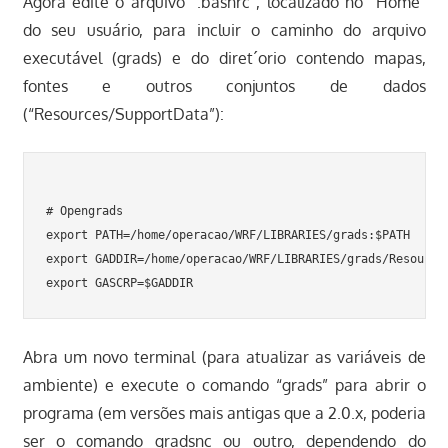
Agora edite o arquivo “.bashrc”, localizado no “Home”
do seu usuário, para incluir o caminho do arquivo
executável (grads) e do diret´orio contendo mapas,
fontes e outros conjuntos de dados
(“Resources/SupportData”):
# Opengrads

export PATH=/home/operacao/WRF/LIBRARIES/grads:$PATH

export GADDIR=/home/operacao/WRF/LIBRARIES/grads/Resources
Abra um novo terminal (para atualizar as variáveis de
ambiente) e execute o comando “grads” para abrir o
programa (em versões mais antigas que a 2.0.x, poderia
ser o comando gradsnc ou outro, dependendo do