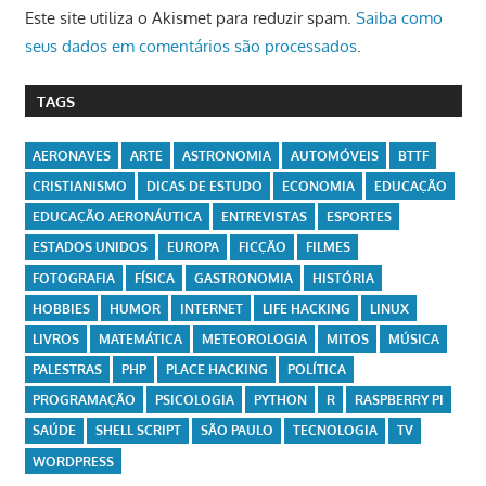
Este site utiliza o Akismet para reduzir spam.
Saiba como
seus dados em comentários são processados
.
TAGS
AERONAVES
ARTE
ASTRONOMIA
AUTOMÓVEIS
BTTF
CRISTIANISMO
DICAS DE ESTUDO
ECONOMIA
EDUCAÇÃO
EDUCAÇÃO AERONÁUTICA
ENTREVISTAS
ESPORTES
ESTADOS UNIDOS
EUROPA
FICÇÃO
FILMES
FOTOGRAFIA
FÍSICA
GASTRONOMIA
HISTÓRIA
HOBBIES
HUMOR
INTERNET
LIFE HACKING
LINUX
LIVROS
MATEMÁTICA
METEOROLOGIA
MITOS
MÚSICA
PALESTRAS
PHP
PLACE HACKING
POLÍTICA
PROGRAMAÇÃO
PSICOLOGIA
PYTHON
R
RASPBERRY PI
SAÚDE
SHELL SCRIPT
SÃO PAULO
TECNOLOGIA
TV
WORDPRESS