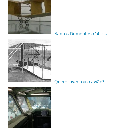
Santos Dumont e o 14-bis
Quem inventou o avião?