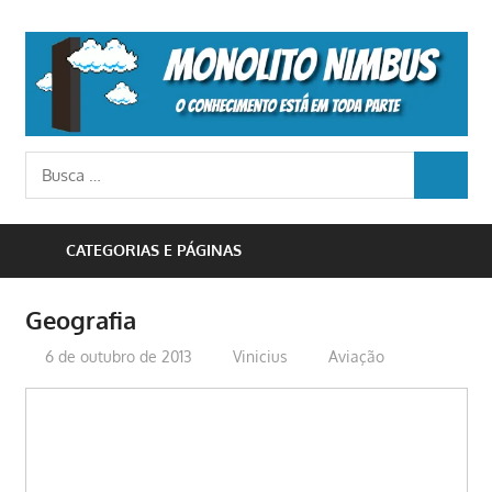
Skip
to
M
content
N
o
Busca
conhecimento
BUSCA
para:
está
em
CATEGORIAS E PÁGINAS
toda
parte
Geografia
6 de outubro de 2013
Vinicius
Aviação