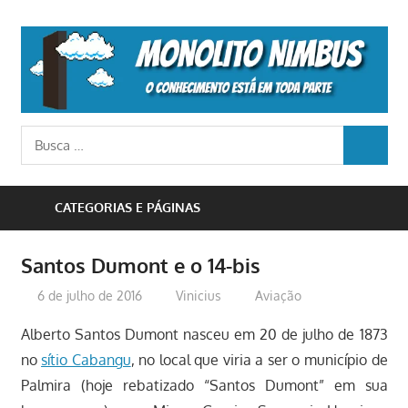
Skip
to
M
content
N
o
Busca
conhecimento
BUSCA
para:
está
em
CATEGORIAS E PÁGINAS
toda
parte
Santos Dumont e o 14-bis
6 de julho de 2016
Vinicius
Aviação
Alberto Santos Dumont nasceu em 20 de julho de 1873
no
sítio Cabangu
, no local que viria a ser o município de
Palmira (hoje rebatizado “Santos Dumont” em sua