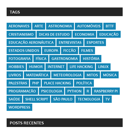
TAGS
AERONAVES
ARTE
ASTRONOMIA
AUTOMÓVEIS
BTTF
CRISTIANISMO
DICAS DE ESTUDO
ECONOMIA
EDUCAÇÃO
EDUCAÇÃO AERONÁUTICA
ENTREVISTAS
ESPORTES
ESTADOS UNIDOS
EUROPA
FICÇÃO
FILMES
FOTOGRAFIA
FÍSICA
GASTRONOMIA
HISTÓRIA
HOBBIES
HUMOR
INTERNET
LIFE HACKING
LINUX
LIVROS
MATEMÁTICA
METEOROLOGIA
MITOS
MÚSICA
PALESTRAS
PHP
PLACE HACKING
POLÍTICA
PROGRAMAÇÃO
PSICOLOGIA
PYTHON
R
RASPBERRY PI
SAÚDE
SHELL SCRIPT
SÃO PAULO
TECNOLOGIA
TV
WORDPRESS
POSTS RECENTES