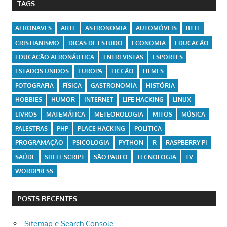
TAGS
AERONAVES
ARTE
ASTRONOMIA
AUTOMÓVEIS
BTTF
CRISTIANISMO
DICAS DE ESTUDO
ECONOMIA
EDUCAÇÃO
EDUCAÇÃO AERONÁUTICA
ENTREVISTAS
ESPORTES
ESTADOS UNIDOS
EUROPA
FICÇÃO
FILMES
FOTOGRAFIA
FÍSICA
GASTRONOMIA
HISTÓRIA
HOBBIES
HUMOR
INTERNET
LIFE HACKING
LINUX
LIVROS
MATEMÁTICA
METEOROLOGIA
MITOS
MÚSICA
PALESTRAS
PHP
PLACE HACKING
POLÍTICA
PROGRAMAÇÃO
PSICOLOGIA
PYTHON
R
RASPBERRY PI
SAÚDE
SHELL SCRIPT
SÃO PAULO
TECNOLOGIA
TV
WORDPRESS
POSTS RECENTES
Sitemap e Search Console