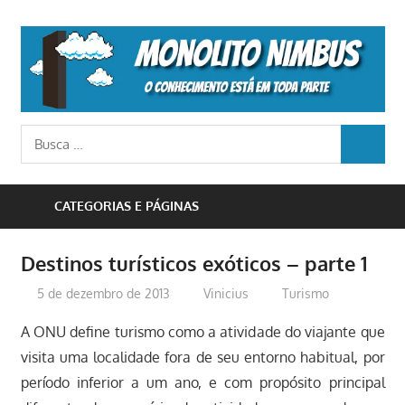
Skip
to
M
content
N
o
Busca
conhecimento
BUSCA
para:
está
em
CATEGORIAS E PÁGINAS
toda
parte
Destinos turísticos exóticos – parte 1
5 de dezembro de 2013
Vinicius
Turismo
A ONU define turismo como a atividade do viajante que
visita uma localidade fora de seu entorno habitual, por
período inferior a um ano, e com propósito principal