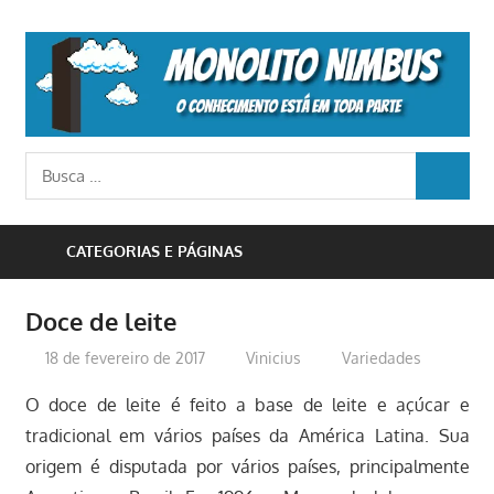
Skip
to
M
content
N
o
Busca
conhecimento
BUSCA
para:
está
em
CATEGORIAS E PÁGINAS
toda
parte
Doce de leite
18 de fevereiro de 2017
Vinicius
Variedades
O doce de leite é feito a base de leite e açúcar e
tradicional em vários países da América Latina. Sua
origem é disputada por vários países, principalmente