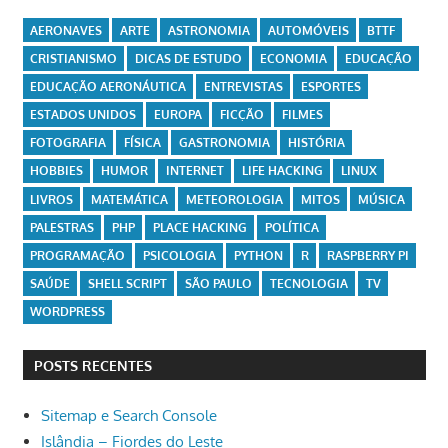
AERONAVES
ARTE
ASTRONOMIA
AUTOMÓVEIS
BTTF
CRISTIANISMO
DICAS DE ESTUDO
ECONOMIA
EDUCAÇÃO
EDUCAÇÃO AERONÁUTICA
ENTREVISTAS
ESPORTES
ESTADOS UNIDOS
EUROPA
FICÇÃO
FILMES
FOTOGRAFIA
FÍSICA
GASTRONOMIA
HISTÓRIA
HOBBIES
HUMOR
INTERNET
LIFE HACKING
LINUX
LIVROS
MATEMÁTICA
METEOROLOGIA
MITOS
MÚSICA
PALESTRAS
PHP
PLACE HACKING
POLÍTICA
PROGRAMAÇÃO
PSICOLOGIA
PYTHON
R
RASPBERRY PI
SAÚDE
SHELL SCRIPT
SÃO PAULO
TECNOLOGIA
TV
WORDPRESS
POSTS RECENTES
Sitemap e Search Console
Islândia – Fiordes do Leste