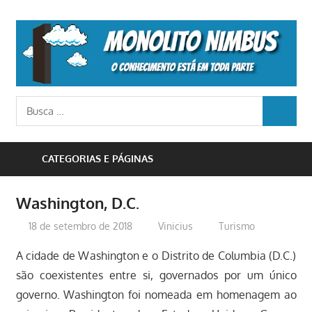
Skip
to
M
content
N
o
Busca
conhecimento
BUSCA
para:
está
em
CATEGORIAS E PÁGINAS
toda
parte
Washington, D.C.
18 de setembro de 2018
Vinicius
Turismo
A cidade de Washington e o Distrito de Columbia (D.C.)
são coexistentes entre si, governados por um único
governo. Washington foi nomeada em homenagem ao