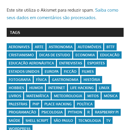
Este site utiliza o Akismet para reduzir spam.
Saiba como
seus dados em comentários são processados
.
TAGS
AERONAVES
ARTE
ASTRONOMIA
AUTOMÓVEIS
BTTF
CRISTIANISMO
DICAS DE ESTUDO
ECONOMIA
EDUCAÇÃO
EDUCAÇÃO AERONÁUTICA
ENTREVISTAS
ESPORTES
ESTADOS UNIDOS
EUROPA
FICÇÃO
FILMES
FOTOGRAFIA
FÍSICA
GASTRONOMIA
HISTÓRIA
HOBBIES
HUMOR
INTERNET
LIFE HACKING
LINUX
LIVROS
MATEMÁTICA
METEOROLOGIA
MITOS
MÚSICA
PALESTRAS
PHP
PLACE HACKING
POLÍTICA
PROGRAMAÇÃO
PSICOLOGIA
PYTHON
R
RASPBERRY PI
SAÚDE
SHELL SCRIPT
SÃO PAULO
TECNOLOGIA
TV
WORDPRESS