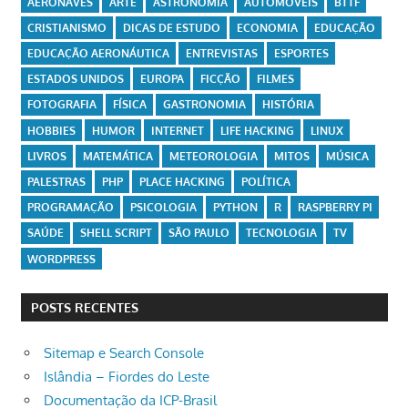
AERONAVES
ARTE
ASTRONOMIA
AUTOMÓVEIS
BTTF
CRISTIANISMO
DICAS DE ESTUDO
ECONOMIA
EDUCAÇÃO
EDUCAÇÃO AERONÁUTICA
ENTREVISTAS
ESPORTES
ESTADOS UNIDOS
EUROPA
FICÇÃO
FILMES
FOTOGRAFIA
FÍSICA
GASTRONOMIA
HISTÓRIA
HOBBIES
HUMOR
INTERNET
LIFE HACKING
LINUX
LIVROS
MATEMÁTICA
METEOROLOGIA
MITOS
MÚSICA
PALESTRAS
PHP
PLACE HACKING
POLÍTICA
PROGRAMAÇÃO
PSICOLOGIA
PYTHON
R
RASPBERRY PI
SAÚDE
SHELL SCRIPT
SÃO PAULO
TECNOLOGIA
TV
WORDPRESS
POSTS RECENTES
Sitemap e Search Console
Islândia – Fiordes do Leste
Documentação da ICP-Brasil