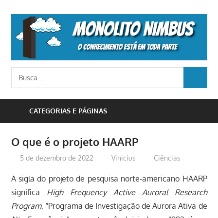
Skip
to
M
content
N
o
Busca
conhecimento
BUSCA
para:
está
em
CATEGORIAS E PÁGINAS
toda
parte
O que é o projeto HAARP
5 de dezembro de 2022
Vinicius
Ciências
A sigla do projeto de pesquisa norte-americano HAARP
significa
High Frequency Active Auroral Research
Program
, “Programa de Investigação de Aurora Ativa de