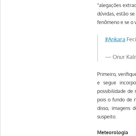
“alegações extrao
dúvidas, estão s
fenômeno e se o v
#Ankara
Feci
— Onur Kal
Primeiro, verifiq
e segue incorpo
possibilidade de 
pois o fundo de 
disso, imagens 
suspeito.
Meteorologia