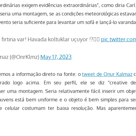
rdinárias exigem evidências extraordinárias”, como diria Car
e seria uma montagem, se as condições meteorológicas estavam
ento seria suficiente para levantar um sofá e lançá-lo varanda
 fırtına var! Havada koltuklar uçuyor !?😵‍💫
pic.twitter.
maz (@OnrKlmz)
May 17, 2023
uemos a informação direto na fonte: o
tweet de Onur Kalmaz
c
rado logo acima. Em seu perfil, ele se diz “creative des
ser uma montagem. Seria relativamente fácil inserir um obje
nuvens está bem uniforme e o objeto é bem simples para se
de celular costumam ter baixa resolução. Mas aparentem