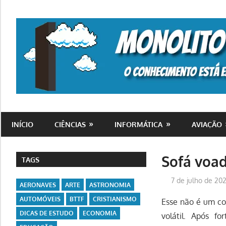
Skip
to
content
o
conhecimento
INÍCIO
CIÊNCIAS
INFORMÁTICA
AVIAÇÃO
está
em
toda
Sofá voa
TAGS
parte
7 de julho de 20
AERONAVES
ARTE
ASTRONOMIA
AUTOMÓVEIS
BTTF
CRISTIANISMO
Esse não é um co
DICAS DE ESTUDO
ECONOMIA
volátil. Após f