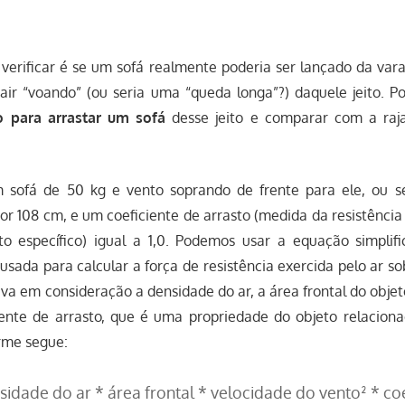
 verificar é se um sofá realmente poderia ser lançado da var
air “voando” (ou seria uma “queda longa”?) daquele jeito. P
o para arrastar um sofá
desse jeito e comparar com a raja
 sofá de 50 kg e vento soprando de frente para ele, ou se
or 108 cm, e um coeficiente de arrasto (medida da resistênc
o específico) igual a 1,0. Podemos usar a equação simplif
, usada para calcular a força de resistência exercida pelo ar 
va em consideração a densidade do ar, a área frontal do objet
iente de arrasto, que é uma propriedade do objeto relacion
rme segue:
nsidade do ar * área frontal * velocidade do vento² * co