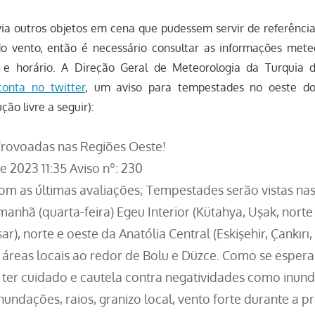
via outros objetos em cena que pudessem servir de referência
do vento, então é necessário consultar as informações mete
 e horário. A Direção Geral de Meteorologia da Turquia di
conta no twitter
, um aviso para tempestades no oeste do
ão livre a seguir):
Trovoadas nas Regiões Oeste!
e 2023 11:35 Aviso nº: 230
m as últimas avaliações; Tempestades serão vistas nas
manhã (quarta-feira) Egeu Interior (Kütahya, Uşak, norte
r), norte e oeste da Anatólia Central (Eskişehir, Çankırı,
 áreas locais ao redor de Bolu e Düzce. Como se espera 
 ter cuidado e cautela contra negatividades como inun
inundações, raios, granizo local, vento forte durante a p