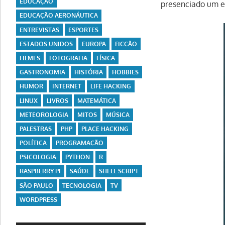
EDUCAÇÃO
presenciado um e
EDUCAÇÃO AERONÁUTICA
ENTREVISTAS
ESPORTES
ESTADOS UNIDOS
EUROPA
FICÇÃO
FILMES
FOTOGRAFIA
FÍSICA
GASTRONOMIA
HISTÓRIA
HOBBIES
HUMOR
INTERNET
LIFE HACKING
LINUX
LIVROS
MATEMÁTICA
METEOROLOGIA
MITOS
MÚSICA
PALESTRAS
PHP
PLACE HACKING
POLÍTICA
PROGRAMAÇÃO
PSICOLOGIA
PYTHON
R
RASPBERRY PI
SAÚDE
SHELL SCRIPT
SÃO PAULO
TECNOLOGIA
TV
WORDPRESS