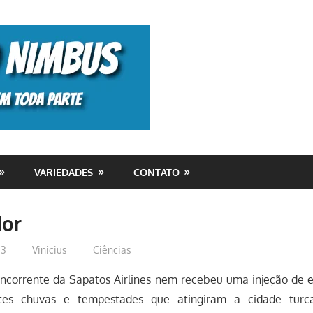
Monolito
Nimbus
VARIEDADES
CONTATO
dor
23
Vinicius
Ciências
ncorrente da Sapatos Airlines nem recebeu uma injeção de e
ortes chuvas e tempestades que atingiram a cidade turc