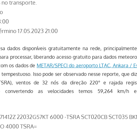
 no transporte.
io
3:00
érmino 17.05.2023 21:00
sa dados disponíveis gratuitamente na rede, principalment
para processar, liberando acesso gratuito para dados meteor
com os dados de
METAR/SPECI do aeroporto LTAC, Ankara / 
 tempestuoso. Isso pode ser observado nesse reporte, que diz
TSRA), ventos de 32 nós da direção 220° e rajada regi
– convertendo as velocidades temos 59,264 km/h e
171412Z 22032G57KT 6000 -TSRA SCT020CB SCT035 BK
O 4000 TSRA=