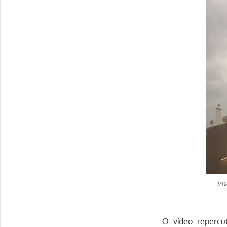
Im
O vídeo reperc