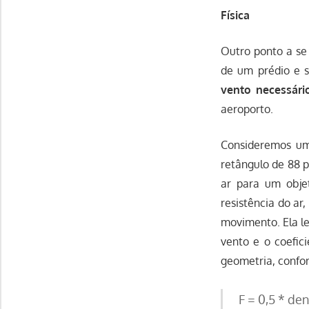
Física
Outro ponto a se
de um prédio e s
vento necessári
aeroporto.
Consideremos um
retângulo de 88 p
ar para um objet
resistência do ar
movimento. Ela le
vento e o coefic
geometria, confo
F = 0,5 * de