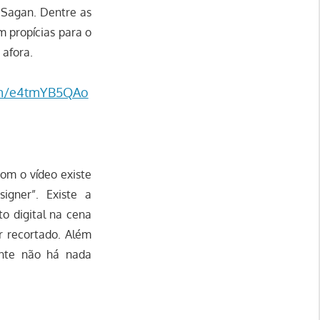
l Sagan. Dentre as
 propícias para o
 afora.
com/e4tmYB5QAo
om o vídeo existe
igner”. Existe a
to digital na cena
r recortado. Além
ente não há nada