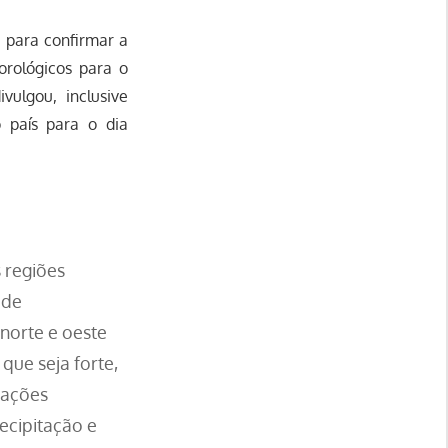
 para confirmar a
orológicos para o
vulgou, inclusive
 país para o dia
 regiões
 de
 norte e oeste
que seja forte,
dações
recipitação e