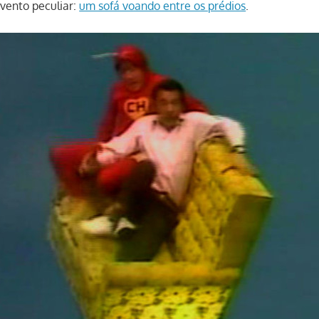
vento peculiar:
um sofá voando entre os prédios
.