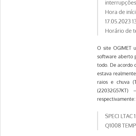
interrupções
Hora de iníc
17.05.2023 1
Horário de t
O site OGIMET u
software aberto 
todo. De acordo 
estava realmente
raios e chuva (
(22032G57KT) 
respectivamente:
SPECI LTAC 
Q1008 TEMP