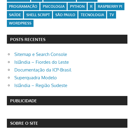
PROGRAMAÇÃO
PSICOLOGIA
PYTHON
R
RASPBERRY PI
SAÚDE
SHELL SCRIPT
SÃO PAULO
TECNOLOGIA
TV
WORDPRESS
POSTS RECENTES
Sitemap e Search Console
Islândia – Fiordes do Leste
Documentação da ICP-Brasil
Superquadra Modelo
Islândia – Região Sudeste
PUBLICIDADE
SOBRE O SITE