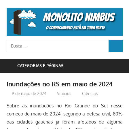
Skip
to
M
content
N
o
Busca
conhecimento
BUSCA
para:
está
em
CATEGORIAS E PÁGINAS
toda
parte
Inundações no RS em maio de 2024
9 de maio de 2024
Vinicius
Ciências
Sobre as inundações no Rio Grande do Sul nesse
começo de maio de 2024: segundo a defesa civil, 80%
das cidades gaúchas já foram afetados de alguma