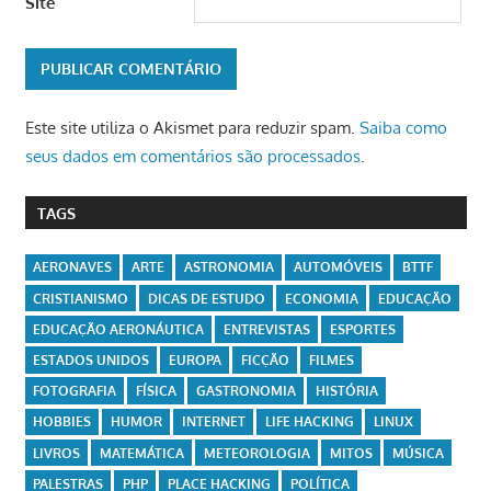
Site
Este site utiliza o Akismet para reduzir spam.
Saiba como
seus dados em comentários são processados
.
TAGS
AERONAVES
ARTE
ASTRONOMIA
AUTOMÓVEIS
BTTF
CRISTIANISMO
DICAS DE ESTUDO
ECONOMIA
EDUCAÇÃO
EDUCAÇÃO AERONÁUTICA
ENTREVISTAS
ESPORTES
ESTADOS UNIDOS
EUROPA
FICÇÃO
FILMES
FOTOGRAFIA
FÍSICA
GASTRONOMIA
HISTÓRIA
HOBBIES
HUMOR
INTERNET
LIFE HACKING
LINUX
LIVROS
MATEMÁTICA
METEOROLOGIA
MITOS
MÚSICA
PALESTRAS
PHP
PLACE HACKING
POLÍTICA