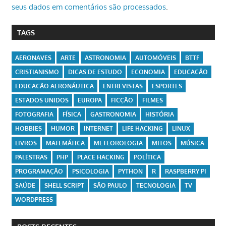
seus dados em comentários são processados
.
TAGS
AERONAVES
ARTE
ASTRONOMIA
AUTOMÓVEIS
BTTF
CRISTIANISMO
DICAS DE ESTUDO
ECONOMIA
EDUCAÇÃO
EDUCAÇÃO AERONÁUTICA
ENTREVISTAS
ESPORTES
ESTADOS UNIDOS
EUROPA
FICÇÃO
FILMES
FOTOGRAFIA
FÍSICA
GASTRONOMIA
HISTÓRIA
HOBBIES
HUMOR
INTERNET
LIFE HACKING
LINUX
LIVROS
MATEMÁTICA
METEOROLOGIA
MITOS
MÚSICA
PALESTRAS
PHP
PLACE HACKING
POLÍTICA
PROGRAMAÇÃO
PSICOLOGIA
PYTHON
R
RASPBERRY PI
SAÚDE
SHELL SCRIPT
SÃO PAULO
TECNOLOGIA
TV
WORDPRESS