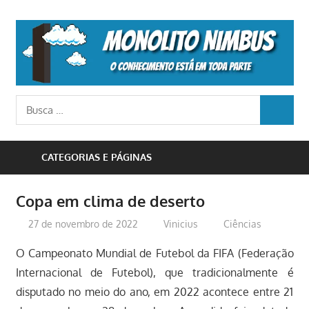
Skip
to
M
content
N
o
Busca
conhecimento
BUSCA
para:
está
em
CATEGORIAS E PÁGINAS
toda
parte
Copa em clima de deserto
27 de novembro de 2022
Vinicius
Ciências
O Campeonato Mundial de Futebol da FIFA (Federação
Internacional de Futebol), que tradicionalmente é
disputado no meio do ano, em 2022 acontece entre 21