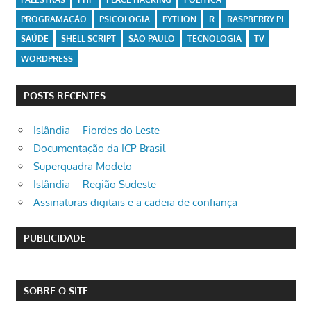
PROGRAMAÇÃO
PSICOLOGIA
PYTHON
R
RASPBERRY PI
SAÚDE
SHELL SCRIPT
SÃO PAULO
TECNOLOGIA
TV
WORDPRESS
POSTS RECENTES
Islândia – Fiordes do Leste
Documentação da ICP-Brasil
Superquadra Modelo
Islândia – Região Sudeste
Assinaturas digitais e a cadeia de confiança
PUBLICIDADE
SOBRE O SITE