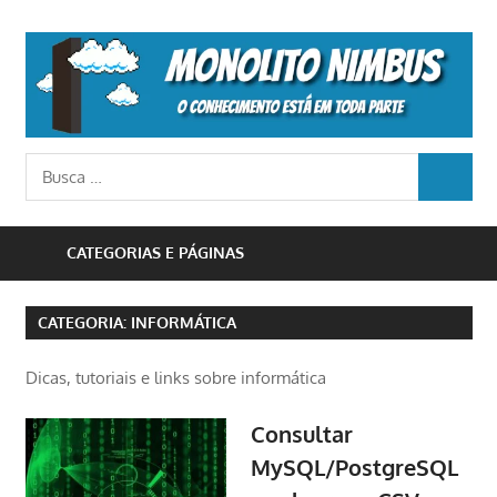
Skip
to
M
content
N
o
Busca
conhecimento
BUSCA
para:
está
em
CATEGORIAS E PÁGINAS
toda
parte
CATEGORIA:
INFORMÁTICA
Dicas, tutoriais e links sobre informática
Consultar
MySQL/PostgreSQL