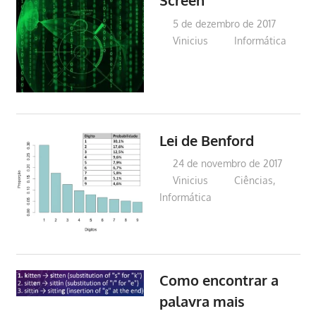
Screen
5 de dezembro de 2017
Vinicius
Informática
Lei de Benford
24 de novembro de 2017
Vinicius
Ciências
,
Informática
Como encontrar a
palavra mais