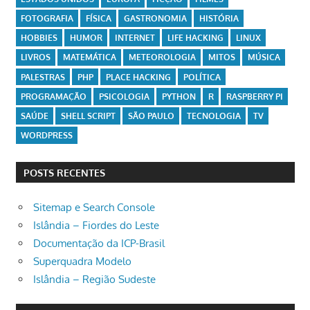
FOTOGRAFIA
FÍSICA
GASTRONOMIA
HISTÓRIA
HOBBIES
HUMOR
INTERNET
LIFE HACKING
LINUX
LIVROS
MATEMÁTICA
METEOROLOGIA
MITOS
MÚSICA
PALESTRAS
PHP
PLACE HACKING
POLÍTICA
PROGRAMAÇÃO
PSICOLOGIA
PYTHON
R
RASPBERRY PI
SAÚDE
SHELL SCRIPT
SÃO PAULO
TECNOLOGIA
TV
WORDPRESS
POSTS RECENTES
Sitemap e Search Console
Islândia – Fiordes do Leste
Documentação da ICP-Brasil
Superquadra Modelo
Islândia – Região Sudeste