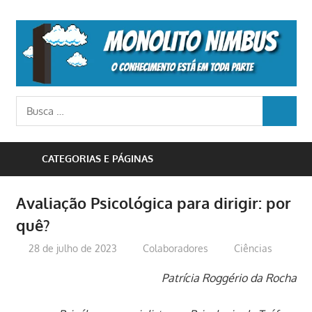
Skip
to
M
content
N
o
Busca
conhecimento
BUSCA
para:
está
em
CATEGORIAS E PÁGINAS
toda
parte
Avaliação Psicológica para dirigir: por
quê?
28 de julho de 2023
Colaboradores
Ciências
Patrícia Roggério da Rocha