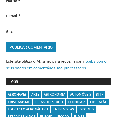
Nome
*
E-mail
*
Site
Este site utiliza o Akismet para reduzir spam.
Saiba como
seus dados em comentários são processados
.
TAGS
AERONAVES
ARTE
ASTRONOMIA
AUTOMÓVEIS
BTTF
CRISTIANISMO
DICAS DE ESTUDO
ECONOMIA
EDUCAÇÃO
EDUCAÇÃO AERONÁUTICA
ENTREVISTAS
ESPORTES
ESTADOS UNIDOS
EUROPA
FICÇÃO
FILMES