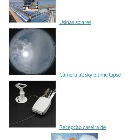
Usinas solares
Câmera all sky e time lapse
Recepção caseira de