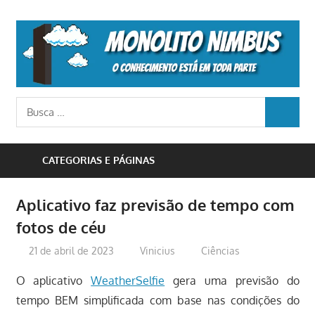
Skip
to
M
content
N
o
Busca
conhecimento
BUSCA
para:
está
em
CATEGORIAS E PÁGINAS
toda
parte
Aplicativo faz previsão de tempo com
fotos de céu
21 de abril de 2023
Vinicius
Ciências
O aplicativo
WeatherSelfie
gera uma previsão do
tempo BEM simplificada com base nas condições do