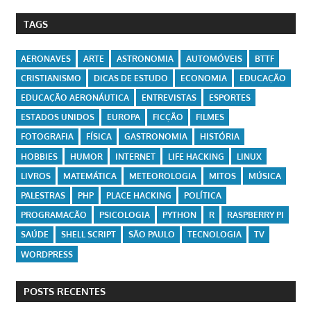
TAGS
AERONAVES
ARTE
ASTRONOMIA
AUTOMÓVEIS
BTTF
CRISTIANISMO
DICAS DE ESTUDO
ECONOMIA
EDUCAÇÃO
EDUCAÇÃO AERONÁUTICA
ENTREVISTAS
ESPORTES
ESTADOS UNIDOS
EUROPA
FICÇÃO
FILMES
FOTOGRAFIA
FÍSICA
GASTRONOMIA
HISTÓRIA
HOBBIES
HUMOR
INTERNET
LIFE HACKING
LINUX
LIVROS
MATEMÁTICA
METEOROLOGIA
MITOS
MÚSICA
PALESTRAS
PHP
PLACE HACKING
POLÍTICA
PROGRAMAÇÃO
PSICOLOGIA
PYTHON
R
RASPBERRY PI
SAÚDE
SHELL SCRIPT
SÃO PAULO
TECNOLOGIA
TV
WORDPRESS
POSTS RECENTES