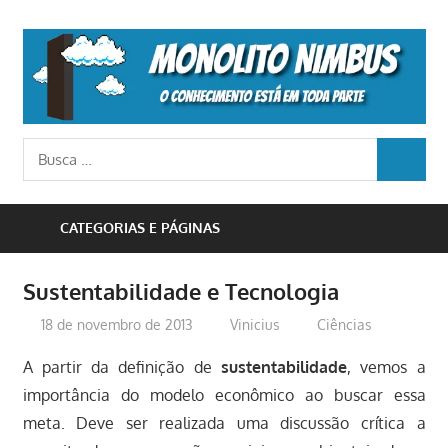
Skip
to
M
content
N
o
Busca
conhecimento
BUSCA
para:
está
em
CATEGORIAS E PÁGINAS
toda
parte
Sustentabilidade e Tecnologia
18 de novembro de 2013
Vinicius
Ciências
A partir da definição de
sustentabilidade
, vemos a
importância do modelo econômico ao buscar essa
meta. Deve ser realizada uma discussão crítica a