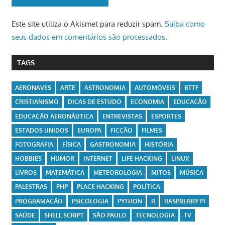
Este site utiliza o Akismet para reduzir spam.
Saiba como
seus dados em comentários são processados
.
TAGS
AERONAVES
ARTE
ASTRONOMIA
AUTOMÓVEIS
BTTF
CRISTIANISMO
DICAS DE ESTUDO
ECONOMIA
EDUCAÇÃO
EDUCAÇÃO AERONÁUTICA
ENTREVISTAS
ESPORTES
ESTADOS UNIDOS
EUROPA
FICÇÃO
FILMES
FOTOGRAFIA
FÍSICA
GASTRONOMIA
HISTÓRIA
HOBBIES
HUMOR
INTERNET
LIFE HACKING
LINUX
LIVROS
MATEMÁTICA
METEOROLOGIA
MITOS
MÚSICA
PALESTRAS
PHP
PLACE HACKING
POLÍTICA
PROGRAMAÇÃO
PSICOLOGIA
PYTHON
R
RASPBERRY PI
SAÚDE
SHELL SCRIPT
SÃO PAULO
TECNOLOGIA
TV