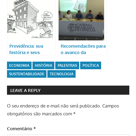
Previdência: sua
Recomendações para
história e seus
o avanço da
problemas atuais
inteligência artificial
no Brasil
ECONOMIA
HISTÓRIA
PALESTRAS
POLÍTICA
SUSTENTABILIDADE
TECNOLOGIA
LEAVE A REPLY
O seu endereço de e-mail não será publicado.
Campos
obrigatórios são marcados com
*
Comentário
*