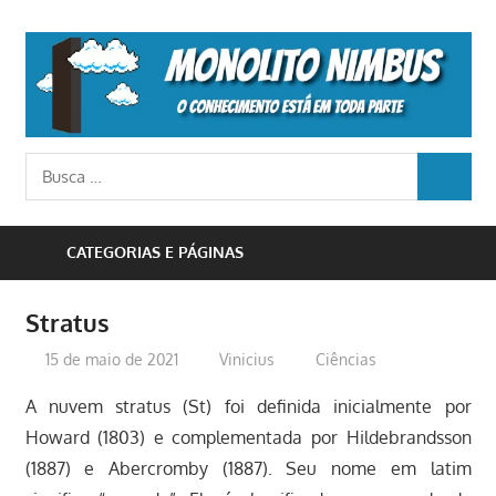
Skip
to
M
content
N
o
Busca
conhecimento
BUSCA
para:
está
em
CATEGORIAS E PÁGINAS
toda
parte
Stratus
15 de maio de 2021
Vinicius
Ciências
A nuvem stratus (St) foi definida inicialmente por
Howard (1803) e complementada por Hildebrandsson
(1887) e Abercromby (1887). Seu nome em latim