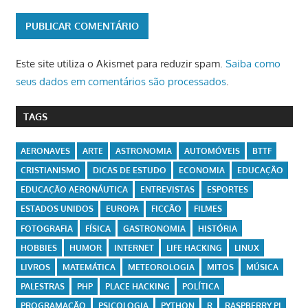
Este site utiliza o Akismet para reduzir spam.
Saiba como
seus dados em comentários são processados
.
TAGS
AERONAVES
ARTE
ASTRONOMIA
AUTOMÓVEIS
BTTF
CRISTIANISMO
DICAS DE ESTUDO
ECONOMIA
EDUCAÇÃO
EDUCAÇÃO AERONÁUTICA
ENTREVISTAS
ESPORTES
ESTADOS UNIDOS
EUROPA
FICÇÃO
FILMES
FOTOGRAFIA
FÍSICA
GASTRONOMIA
HISTÓRIA
HOBBIES
HUMOR
INTERNET
LIFE HACKING
LINUX
LIVROS
MATEMÁTICA
METEOROLOGIA
MITOS
MÚSICA
PALESTRAS
PHP
PLACE HACKING
POLÍTICA
PROGRAMAÇÃO
PSICOLOGIA
PYTHON
R
RASPBERRY PI