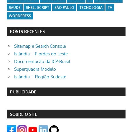
SAÚDE
SHELL SCRIPT
SÃO PAULO
TECNOLOGIA
TV
WORDPRESS
POSTS RECENTES
Sitemap e Search Console
Islândia – Fiordes do Leste
Documentação da ICP-Brasil
Superquadra Modelo
Islândia – Região Sudeste
PUBLICIDADE
SOBRE O SITE