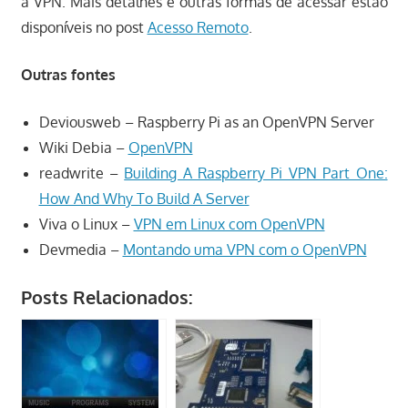
a VPN. Mais detalhes e outras formas de acessar estão
disponíveis no post
Acesso Remoto
.
Outras fontes
Deviousweb – Raspberry Pi as an OpenVPN Server
Wiki Debia –
OpenVPN
readwrite –
Building A Raspberry Pi VPN Part One:
How And Why To Build A Server
Viva o Linux –
VPN em Linux com OpenVPN
Devmedia –
Montando uma VPN com o OpenVPN
Posts Relacionados: