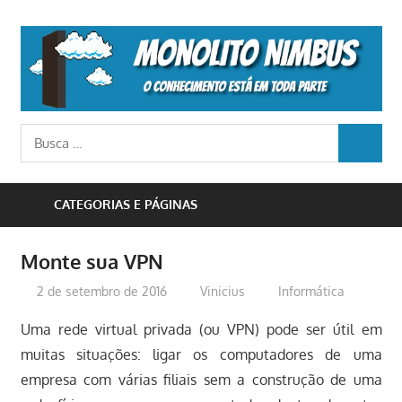
Skip
to
M
content
N
o
Busca
conhecimento
BUSCA
para:
está
em
CATEGORIAS E PÁGINAS
toda
parte
Monte sua VPN
2 de setembro de 2016
Vinicius
Informática
Uma rede virtual privada (ou VPN) pode ser útil em
muitas situações: ligar os computadores de uma
empresa com várias filiais sem a construção de uma