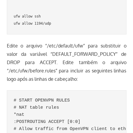
ufw allow ssh

Edite o arquivo “/etc/default/ufw” para substituir o
valor da variável “DEFAULT_FORWARD_POLICY” de
DROP para ACCEPT. Edite também o arquivo
“/etc/ufw/before.rules” para incluir as seguintes linhas
logo após as linhas de cabeçalho:
# START OPENVPN RULES

# NAT table rules

*nat

:POSTROUTING ACCEPT [0:0]

# Allow traffic from OpenVPN client to eth0
