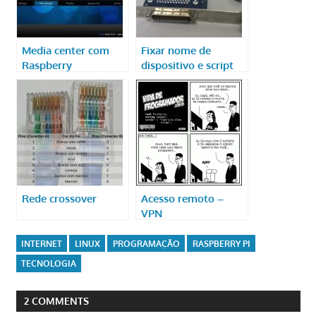
Media center com
Fixar nome de
Raspberry
dispositivo e script
de aquisição de
dados
Rede crossover
Acesso remoto –
VPN
INTERNET
LINUX
PROGRAMAÇÃO
RASPBERRY PI
TECNOLOGIA
2 COMMENTS