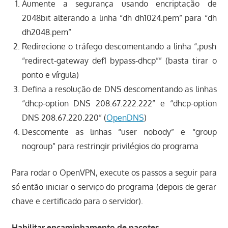
Aumente a segurança usando encriptação de
2048bit alterando a linha “dh dh1024.pem” para “dh
dh2048.pem”
Redirecione o tráfego descomentando a linha “;push
“redirect-gateway def1 bypass-dhcp”” (basta tirar o
ponto e vírgula)
Defina a resolução de DNS descomentando as linhas
“dhcp-option DNS 208.67.222.222” e “dhcp-option
DNS 208.67.220.220” (
OpenDNS
)
Descomente as linhas “user nobody” e “group
nogroup” para restringir privilégios do programa
Para rodar o OpenVPN, execute os passos a seguir para
só então iniciar o serviço do programa (depois de gerar
chave e certificado para o servidor).
Habilitar encaminhamento de pacotes