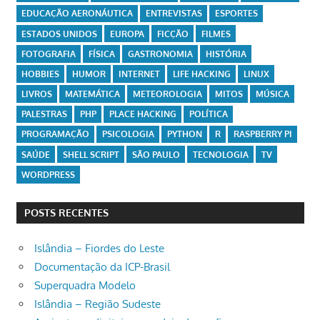
EDUCAÇÃO AERONÁUTICA
ENTREVISTAS
ESPORTES
ESTADOS UNIDOS
EUROPA
FICÇÃO
FILMES
FOTOGRAFIA
FÍSICA
GASTRONOMIA
HISTÓRIA
HOBBIES
HUMOR
INTERNET
LIFE HACKING
LINUX
LIVROS
MATEMÁTICA
METEOROLOGIA
MITOS
MÚSICA
PALESTRAS
PHP
PLACE HACKING
POLÍTICA
PROGRAMAÇÃO
PSICOLOGIA
PYTHON
R
RASPBERRY PI
SAÚDE
SHELL SCRIPT
SÃO PAULO
TECNOLOGIA
TV
WORDPRESS
POSTS RECENTES
Islândia – Fiordes do Leste
Documentação da ICP-Brasil
Superquadra Modelo
Islândia – Região Sudeste