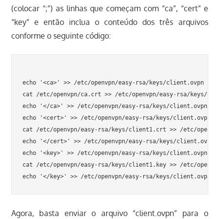
(colocar “;”) as linhas que começam com “ca”, “cert” e
“key” e então inclua o conteúdo dos três arquivos
conforme o seguinte código:
echo '<ca>' >> /etc/openvpn/easy-rsa/keys/client.ovpn

cat /etc/openvpn/ca.crt >> /etc/openvpn/easy-rsa/keys/clie
echo '</ca>' >> /etc/openvpn/easy-rsa/keys/client.ovpn

echo '<cert>' >> /etc/openvpn/easy-rsa/keys/client.ovpn

cat /etc/openvpn/easy-rsa/keys/client1.crt >> /etc/openvpn
echo '</cert>' >> /etc/openvpn/easy-rsa/keys/client.ovpn

echo '<key>' >> /etc/openvpn/easy-rsa/keys/client.ovpn

cat /etc/openvpn/easy-rsa/keys/client1.key >> /etc/openvpn
Agora, basta enviar o arquivo “client.ovpn” para o