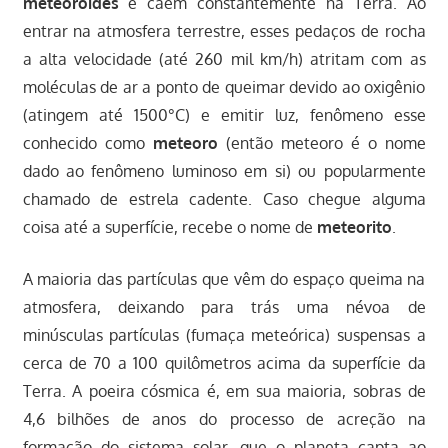
meteoroides
e caem constantemente na Terra. Ao
entrar na atmosfera terrestre, esses pedaços de rocha
a alta velocidade (até 260 mil km/h) atritam com as
moléculas de ar a ponto de queimar devido ao oxigênio
(atingem até 1500°C) e emitir luz, fenômeno esse
conhecido como
meteoro
(então meteoro é o nome
dado ao fenômeno luminoso em si) ou popularmente
chamado de estrela cadente. Caso chegue alguma
coisa até a superfície, recebe o nome de
meteorito
.
A maioria das partículas que vêm do espaço queima na
atmosfera, deixando para trás uma névoa de
minúsculas partículas (fumaça meteórica) suspensas a
cerca de 70 a 100 quilômetros acima da superfície da
Terra. A poeira cósmica é, em sua maioria, sobras de
4,6 bilhões de anos do processo de acreção na
formação do sistema solar, que o planeta capta ao