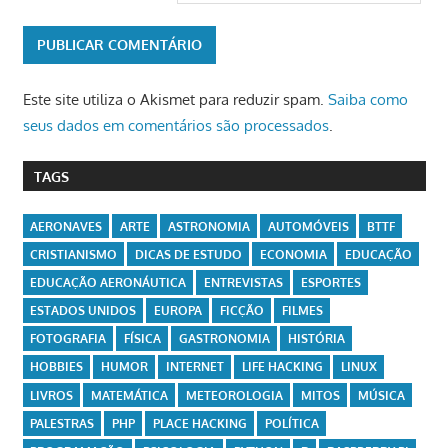
Este site utiliza o Akismet para reduzir spam.
Saiba como
seus dados em comentários são processados
.
TAGS
AERONAVES
ARTE
ASTRONOMIA
AUTOMÓVEIS
BTTF
CRISTIANISMO
DICAS DE ESTUDO
ECONOMIA
EDUCAÇÃO
EDUCAÇÃO AERONÁUTICA
ENTREVISTAS
ESPORTES
ESTADOS UNIDOS
EUROPA
FICÇÃO
FILMES
FOTOGRAFIA
FÍSICA
GASTRONOMIA
HISTÓRIA
HOBBIES
HUMOR
INTERNET
LIFE HACKING
LINUX
LIVROS
MATEMÁTICA
METEOROLOGIA
MITOS
MÚSICA
PALESTRAS
PHP
PLACE HACKING
POLÍTICA