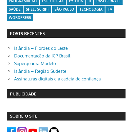
PROGRAMAÇÃO
PSICOLOGIA
PYTHON
R
RASPBERRY PI
SAÚDE
SHELL SCRIPT
SÃO PAULO
TECNOLOGIA
TV
WORDPRESS
POSTS RECENTES
Islândia – Fiordes do Leste
Documentação da ICP-Brasil
Superquadra Modelo
Islândia – Região Sudeste
Assinaturas digitais e a cadeia de confiança
PUBLICIDADE
SOBRE O SITE