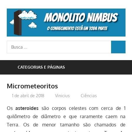
Skip
to
M
content
N
o
Busca
conhecimento
BUSCA
para:
está
em
CATEGORIAS E PÁGINAS
toda
parte
Micrometeoritos
1 de abril de 2018
Vinicius
Ciências
Os
asteroides
são corpos celestes com cerca de 1
quilômetro de diâmetro e que raramente caem na
Terra. Os de menor tamanho são chamados de