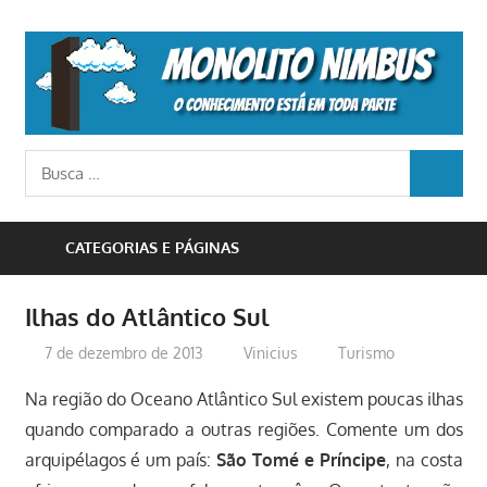
Skip
to
M
content
N
o
Busca
conhecimento
BUSCA
para:
está
em
CATEGORIAS E PÁGINAS
toda
parte
Ilhas do Atlântico Sul
7 de dezembro de 2013
Vinicius
Turismo
Na região do Oceano Atlântico Sul existem poucas ilhas
quando comparado a outras regiões. Comente um dos
arquipélagos é um país:
São Tomé e Príncipe
, na costa