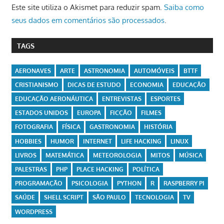
Este site utiliza o Akismet para reduzir spam.
Saiba como
seus dados em comentários são processados
.
TAGS
AERONAVES
ARTE
ASTRONOMIA
AUTOMÓVEIS
BTTF
CRISTIANISMO
DICAS DE ESTUDO
ECONOMIA
EDUCAÇÃO
EDUCAÇÃO AERONÁUTICA
ENTREVISTAS
ESPORTES
ESTADOS UNIDOS
EUROPA
FICÇÃO
FILMES
FOTOGRAFIA
FÍSICA
GASTRONOMIA
HISTÓRIA
HOBBIES
HUMOR
INTERNET
LIFE HACKING
LINUX
LIVROS
MATEMÁTICA
METEOROLOGIA
MITOS
MÚSICA
PALESTRAS
PHP
PLACE HACKING
POLÍTICA
PROGRAMAÇÃO
PSICOLOGIA
PYTHON
R
RASPBERRY PI
SAÚDE
SHELL SCRIPT
SÃO PAULO
TECNOLOGIA
TV
WORDPRESS