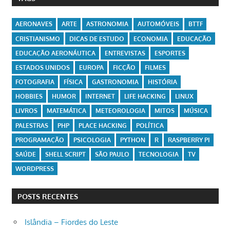
AERONAVES
ARTE
ASTRONOMIA
AUTOMÓVEIS
BTTF
CRISTIANISMO
DICAS DE ESTUDO
ECONOMIA
EDUCAÇÃO
EDUCAÇÃO AERONÁUTICA
ENTREVISTAS
ESPORTES
ESTADOS UNIDOS
EUROPA
FICÇÃO
FILMES
FOTOGRAFIA
FÍSICA
GASTRONOMIA
HISTÓRIA
HOBBIES
HUMOR
INTERNET
LIFE HACKING
LINUX
LIVROS
MATEMÁTICA
METEOROLOGIA
MITOS
MÚSICA
PALESTRAS
PHP
PLACE HACKING
POLÍTICA
PROGRAMAÇÃO
PSICOLOGIA
PYTHON
R
RASPBERRY PI
SAÚDE
SHELL SCRIPT
SÃO PAULO
TECNOLOGIA
TV
WORDPRESS
POSTS RECENTES
Islândia – Fiordes do Leste