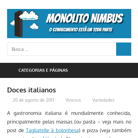
Skip
to
M
content
N
o
Busca
conhecimento
BUSCA
para:
está
em
CATEGORIAS E PÁGINAS
toda
parte
Doces italianos
20 de agosto de 2017
Vinicius
Variedades
A gastronomia italiana é mundialmente conhecida,
principalmente pelas massas (ou pasta – veja mais no
post de
Tagliatelle à bolonhesa
) e pizza (veja também