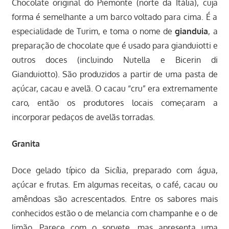
Chocolate original do Piemonte (norte da Itália), cuja
forma é semelhante a um barco voltado para cima. É a
especialidade de Turim, e toma o nome de
gianduia
, a
preparação de chocolate que é usado para gianduiotti e
outros doces (incluindo Nutella e Bicerin di
Gianduiotto). São produzidos a partir de uma pasta de
açúcar, cacau e avelã. O cacau “cru” era extremamente
caro, então os produtores locais começaram a
incorporar pedaços de avelãs torradas.
Granita
Doce gelado típico da Sicília, preparado com água,
açúcar e frutas. Em algumas receitas, o café, cacau ou
amêndoas são acrescentados. Entre os sabores mais
conhecidos estão o de melancia com champanhe e o de
limão. Parece com o sorvete, mas apresenta uma