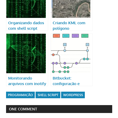
Organizando dados
Criando KML com
com shell script
polígono
Monitorando
Bitbucket:
arquivos com inotify
configuração e
branches
PROGRAMAÇÃO
SHELL SCRIPT
WORDPRESS
ONE COMMENT