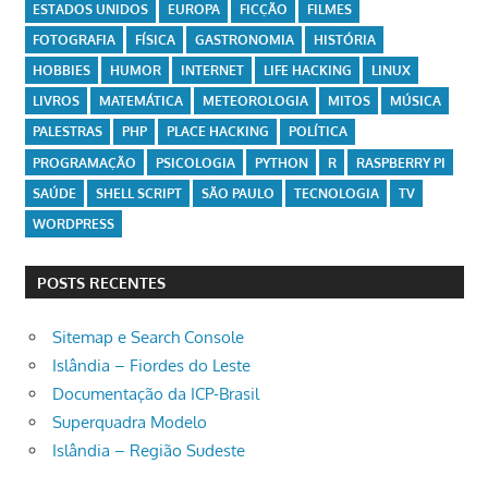
ESTADOS UNIDOS
EUROPA
FICÇÃO
FILMES
FOTOGRAFIA
FÍSICA
GASTRONOMIA
HISTÓRIA
HOBBIES
HUMOR
INTERNET
LIFE HACKING
LINUX
LIVROS
MATEMÁTICA
METEOROLOGIA
MITOS
MÚSICA
PALESTRAS
PHP
PLACE HACKING
POLÍTICA
PROGRAMAÇÃO
PSICOLOGIA
PYTHON
R
RASPBERRY PI
SAÚDE
SHELL SCRIPT
SÃO PAULO
TECNOLOGIA
TV
WORDPRESS
POSTS RECENTES
Sitemap e Search Console
Islândia – Fiordes do Leste
Documentação da ICP-Brasil
Superquadra Modelo
Islândia – Região Sudeste