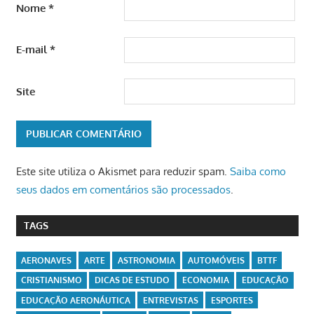
Nome
*
E-mail
*
Site
Este site utiliza o Akismet para reduzir spam.
Saiba como
seus dados em comentários são processados
.
TAGS
AERONAVES
ARTE
ASTRONOMIA
AUTOMÓVEIS
BTTF
CRISTIANISMO
DICAS DE ESTUDO
ECONOMIA
EDUCAÇÃO
EDUCAÇÃO AERONÁUTICA
ENTREVISTAS
ESPORTES