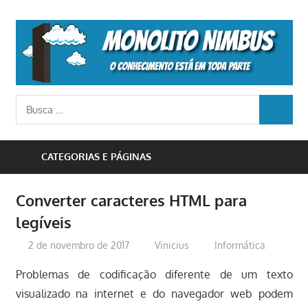
Skip
to
M
content
N
o
Busca
conhecimento
BUSCA
para:
está
em
CATEGORIAS E PÁGINAS
toda
parte
Converter caracteres HTML para
legíveis
2 de novembro de 2017
Vinicius
Informática
Problemas de codificação diferente de um texto
visualizado na internet e do navegador web podem