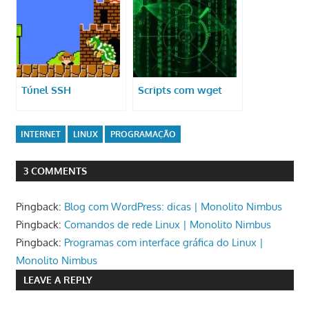
Túnel SSH
Scripts com wget
INTERNET
LINUX
PROGRAMAÇÃO
3 COMMENTS
Pingback:
Blog com WordPress: dicas | Monolito Nimbus
Pingback:
Comandos de rede Linux | Monolito Nimbus
Pingback:
Programas com interface gráfica do Linux |
Monolito Nimbus
LEAVE A REPLY