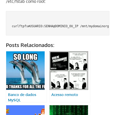
/etc/fstab como root:
curlftpfs#USUARIO:SENHA@DOMINIO_OU_IP /mnt/mydomainorg fu
Posts Relacionados:
Banco de dados
Acesso remoto
MySQL