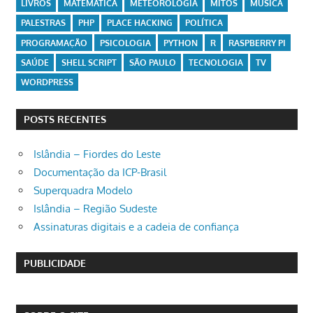
LIVROS
MATEMÁTICA
METEOROLOGIA
MITOS
MÚSICA
PALESTRAS
PHP
PLACE HACKING
POLÍTICA
PROGRAMAÇÃO
PSICOLOGIA
PYTHON
R
RASPBERRY PI
SAÚDE
SHELL SCRIPT
SÃO PAULO
TECNOLOGIA
TV
WORDPRESS
POSTS RECENTES
Islândia – Fiordes do Leste
Documentação da ICP-Brasil
Superquadra Modelo
Islândia – Região Sudeste
Assinaturas digitais e a cadeia de confiança
PUBLICIDADE