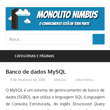
Skip
to
M
content
N
o
Busca
conhecimento
BUSCA
para:
está
em
CATEGORIAS E PÁGINAS
toda
parte
Banco de dados MySQL
11 de fevereiro de 2014
Vinicius
Informática
O MySQL é um sistema de gerenciamento de banco de
dados (SGBD), que utiliza a linguagem SQL (Linguagem
de Consulta Estruturada, do inglês
Structured Query