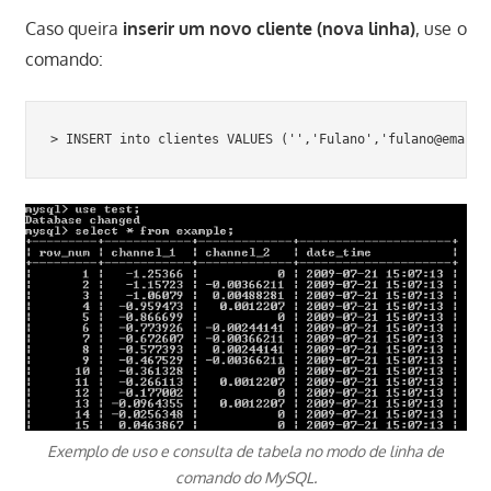
Caso queira
inserir um novo cliente (nova linha)
, use o
comando:
> INSERT into clientes VALUES ('','Fulano','fulano@email.
Exemplo de uso e consulta de tabela no modo de linha de
comando do MySQL.