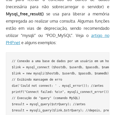
(necessária para não sobrecarregar o servidor) e
Mysql_free_result()
se usa para liberar a memória
empregada ao realizar uma consulta. Algumas funções
estão em vias de depreciação, sendo recomendado
utilizar “mysqli” ou “POD_MySQL”. Veja o
artigo no
PHP.net
e alguns exemplos:
// Conexão a uma base de dados por um usuário em um host u
$link = mysql_connect ($hostdb, $userdb, $passdb, $namedb)
$link = new mysqli($hostdb, $userdb, $passdb, $namedb); //
// Exibindo mansagem de erro

die('Could not connect: ' . mysql_error()); //antes

printf("Connect failed: %s\n", mysqli_connect_error()); //
// Execução de "query" (comando MySQL)

$result = mysql_query($strQuery); //antes

$result = mysqli_query($link,$strQuery); //depois, precisa