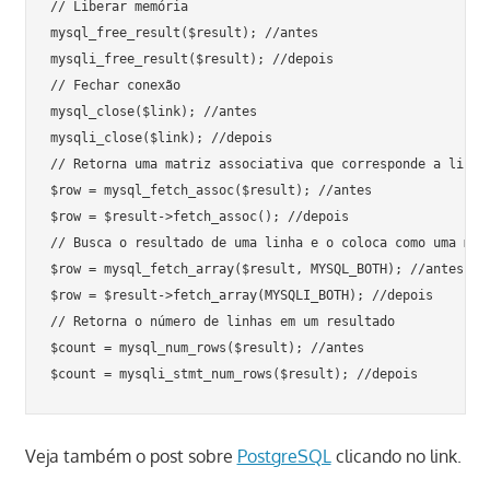
// Liberar memória

mysql_free_result($result); //antes

mysqli_free_result($result); //depois

// Fechar conexão

mysql_close($link); //antes

mysqli_close($link); //depois

// Retorna uma matriz associativa que corresponde a linha
$row = mysql_fetch_assoc($result); //antes

$row = $result->fetch_assoc(); //depois

// Busca o resultado de uma linha e o coloca como uma matr
$row = mysql_fetch_array($result, MYSQL_BOTH); //antes

$row = $result->fetch_array(MYSQLI_BOTH); //depois

// Retorna o número de linhas em um resultado

$count = mysql_num_rows($result); //antes

$count = mysqli_stmt_num_rows($result); //depois
Veja também o post sobre
PostgreSQL
clicando no link.