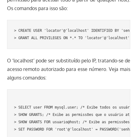
Os comandos para isso são:
> CREATE USER 'locator'@'localhost' IDENTIFIED BY 'senha';
> GRANT ALL PRIVILEGES ON *.* TO 'locator'@'localhost' ID
O ‘localhost’ pode ser substituído pelo IP, tratando-se de
acesso remoto autorizado para esse número. Veja mais
alguns comandos:
> SELECT user FROM mysql.user; /* Exibe todos os usuários 
> SHOW GRANTS; /* Exibe as permissões que o usuário atual 
> SHOW GRANTS FOR usuario@host; /* Exibe as permissões que