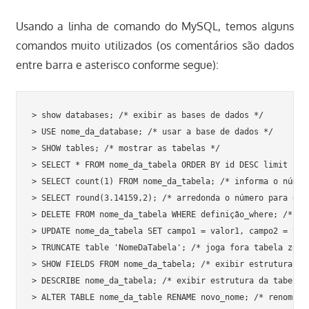
Usando a linha de comando do MySQL, temos alguns
comandos muito utilizados (os comentários são dados
entre barra e asterisco conforme segue):
> show databases; /* exibir as bases de dados */

> USE nome_da_database; /* usar a base de dados */

> SHOW tables; /* mostrar as tabelas */

> SELECT * FROM nome_da_tabela ORDER BY id DESC limit 10; 
> SELECT count(1) FROM nome_da_tabela; /* informa o número
> SELECT round(3.14159,2); /* arredonda o número para duas
> DELETE FROM nome_da_tabela WHERE definição_where; /* ex
> UPDATE nome_da_tabela SET campo1 = valor1, campo2 = valo
> TRUNCATE table 'NomeDaTabela'; /* joga fora tabela zeran
> SHOW FIELDS FROM nome_da_tabela; /* exibir estrutura da 
> DESCRIBE nome_da_tabela; /* exibir estrutura da tabela *
> ALTER TABLE nome_da_table RENAME novo_nome; /* renomeia 