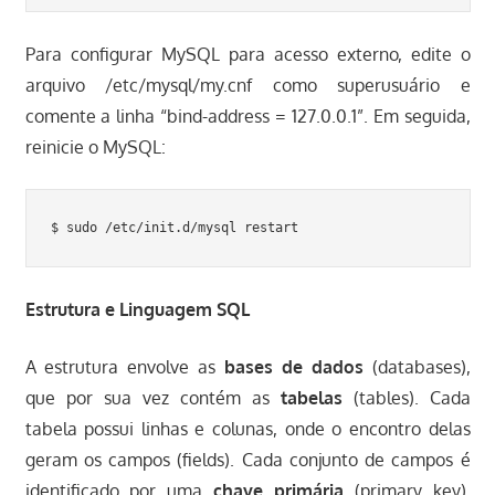
Para configurar MySQL para acesso externo, edite o
arquivo /etc/mysql/my.cnf como superusuário e
comente a linha “bind-address = 127.0.0.1”. Em seguida,
reinicie o MySQL:
$ sudo /etc/init.d/mysql restart
Estrutura e Linguagem SQL
A estrutura envolve as
bases de dados
(databases),
que por sua vez contém as
tabelas
(tables). Cada
tabela possui linhas e colunas, onde o encontro delas
geram os campos (fields). Cada conjunto de campos é
identificado por uma
chave primária
(primary key),