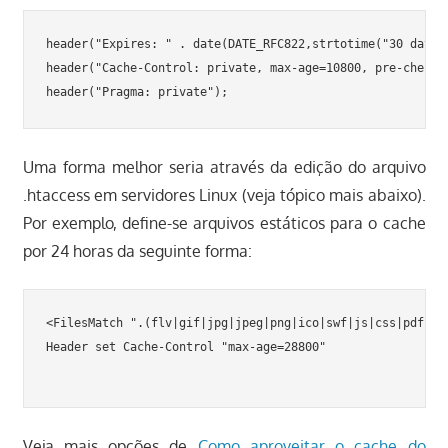
header("Expires: " . date(DATE_RFC822,strtotime("30 day"))
header("Cache-Control: private, max-age=10800, pre-check=1
Uma forma melhor seria através da edição do arquivo
.htaccess em servidores Linux (veja tópico mais abaixo).
Por exemplo, define-se arquivos estáticos para o cache
por 24 horas da seguinte forma:
<FilesMatch ".(flv|gif|jpg|jpeg|png|ico|swf|js|css|pdf)$">
Header set Cache-Control "max-age=28800"

Veja mais opções de
Como aproveitar o cache do