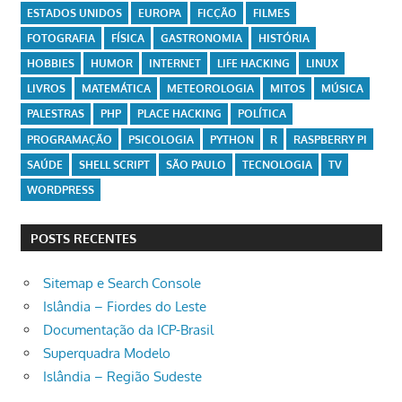
ESTADOS UNIDOS
EUROPA
FICÇÃO
FILMES
FOTOGRAFIA
FÍSICA
GASTRONOMIA
HISTÓRIA
HOBBIES
HUMOR
INTERNET
LIFE HACKING
LINUX
LIVROS
MATEMÁTICA
METEOROLOGIA
MITOS
MÚSICA
PALESTRAS
PHP
PLACE HACKING
POLÍTICA
PROGRAMAÇÃO
PSICOLOGIA
PYTHON
R
RASPBERRY PI
SAÚDE
SHELL SCRIPT
SÃO PAULO
TECNOLOGIA
TV
WORDPRESS
POSTS RECENTES
Sitemap e Search Console
Islândia – Fiordes do Leste
Documentação da ICP-Brasil
Superquadra Modelo
Islândia – Região Sudeste