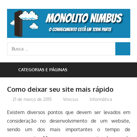
Skip
to
M
content
N
o
Busca
conhecimento
BUSCA
para:
está
em
CATEGORIAS E PÁGINAS
toda
parte
Como deixar seu site mais rápido
21 de março de 2015
Vinicius
Informática
Existem diversos pontos que devem ser levados em
consideração no desenvolvimento de um website,
sendo um dos mais importantes o tempo de