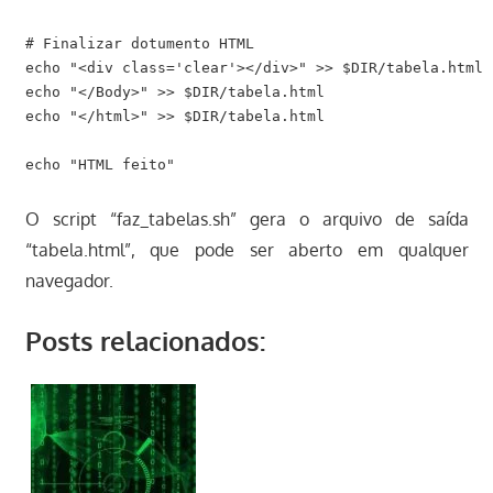
# Finalizar dotumento HTML

echo "<div class='clear'></div>" >> $DIR/tabela.html

echo "</Body>" >> $DIR/tabela.html

echo "</html>" >> $DIR/tabela.html

O script “faz_tabelas.sh” gera o arquivo de saída
“tabela.html”, que pode ser aberto em qualquer
navegador.
Posts relacionados: