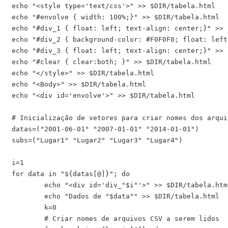
echo "<style type='text/css'>" >> $DIR/tabela.html

echo "#envolve { width: 100%;}" >> $DIR/tabela.html

echo "#div_1 { float: left; text-align: center;}" >> 
echo "#div_2 { background-color: #F0F0F0; float: left
echo "#div_3 { float: left; text-align: center;}" >> 
echo "#clear { clear:both; }" >> $DIR/tabela.html

echo "</style>" >> $DIR/tabela.html

echo "<Body>" >> $DIR/tabela.html

echo "<div id='envolve'>" >> $DIR/tabela.html

# Inicialização de vetores para criar nomes dos arquiv
datas=("2001-06-01" "2007-01-01" "2014-01-01")

subs=("Lugar1" "Lugar2" "Lugar3" "Lugar4")

i=1

for data in "${datas[@]}"; do

	echo "<div id='div_"$i"'>" >> $DIR/tabela.html

	echo "Dados de "$data"" >> $DIR/tabela.html

	k=0

	# Criar nomes de arquivos CSV a serem lidos
