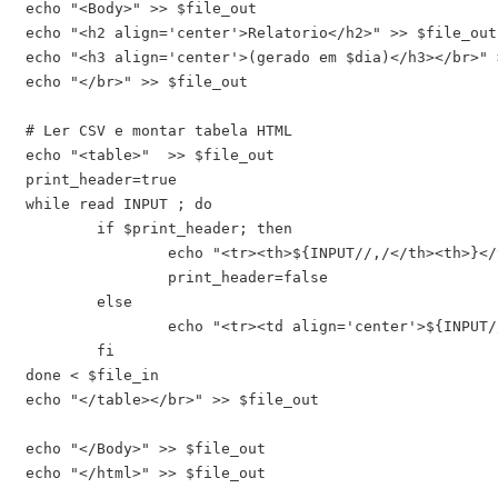
echo "<Body>" >> $file_out

echo "<h2 align='center'>Relatorio</h2>" >> $file_out

echo "<h3 align='center'>(gerado em $dia)</h3></br>" >
echo "</br>" >> $file_out

# Ler CSV e montar tabela HTML

echo "<table>"  >> $file_out

print_header=true

while read INPUT ; do

	if $print_header; then

		echo "<tr><th>${INPUT//,/</th><th>}</th></tr>" >> $file_out

		print_header=false

	else

		echo "<tr><td align='center'>${INPUT//,/</td><td align='center'>}</td></tr>" >> $file_out

	fi

done < $file_in

echo "</table></br>" >> $file_out

echo "</Body>" >> $file_out

echo "</html>" >> $file_out
