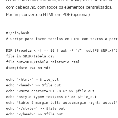
com cabeçalho, com todos os elementos centralizados.
Por fim, converte o HTML em PDF (opcional).
#!/bin/bash

# Script para fazer tabelas em HTML com textos a part
DIR=$(readlink -f -- $0 | awk -F "/" 'sub(FS $NF,x)')/
file_in=$DIR/tabela.csv

file_out=$DIR/tabela_relatorio.html

dia=$(date +%Y-%m-%d)

echo "<html>" > $file_out

echo "<head>" >> $file_out

echo "<meta charset='UTF-8'>" >> $file_out

echo "<style type='text/css'>" >> $file_out

echo "table { margin-left: auto;margin-right: auto;}"
echo "</style>" >> $file_out

echo "</head>" >> $file_out
