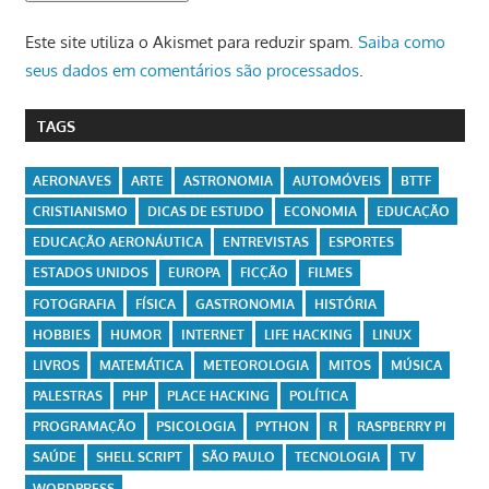
Este site utiliza o Akismet para reduzir spam.
Saiba como
seus dados em comentários são processados
.
TAGS
AERONAVES
ARTE
ASTRONOMIA
AUTOMÓVEIS
BTTF
CRISTIANISMO
DICAS DE ESTUDO
ECONOMIA
EDUCAÇÃO
EDUCAÇÃO AERONÁUTICA
ENTREVISTAS
ESPORTES
ESTADOS UNIDOS
EUROPA
FICÇÃO
FILMES
FOTOGRAFIA
FÍSICA
GASTRONOMIA
HISTÓRIA
HOBBIES
HUMOR
INTERNET
LIFE HACKING
LINUX
LIVROS
MATEMÁTICA
METEOROLOGIA
MITOS
MÚSICA
PALESTRAS
PHP
PLACE HACKING
POLÍTICA
PROGRAMAÇÃO
PSICOLOGIA
PYTHON
R
RASPBERRY PI
SAÚDE
SHELL SCRIPT
SÃO PAULO
TECNOLOGIA
TV
WORDPRESS