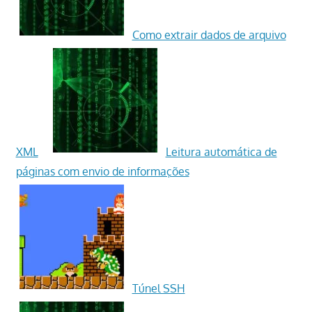
Como extrair dados de arquivo
XML
Leitura automática de
páginas com envio de informações
Túnel SSH