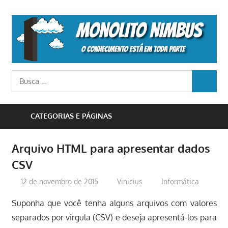
Skip
to
M
content
N
o
Busca
conhecimento
BUSCA
para:
está
em
CATEGORIAS E PÁGINAS
toda
parte
Arquivo HTML para apresentar dados
CSV
12 de novembro de 2015
Vinicius
Informática
Suponha que você tenha alguns arquivos com valores
separados por virgula (CSV) e deseja apresentá-los para