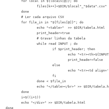
	for local in ${locais[@]}; do

		files[k++]=$DIR/$local"_"$data".csv"

	done

	# Ler cada arquivo CSV

	for file_in in "${files[@]}"; do

		echo "<table>"  >> $DIR/tabela.html

		print_header=true

		# Gravar linhas da tabela

		while read INPUT ; do

			if $print_header; then

				echo "<tr><th>${INPUT//,/</th><th>}</th></tr>" >> $DIR/tabela.html

				print_header=false

			else

				echo "<tr><td align='center'>${INPUT//,/</td><td align='center'>}</td></tr>" >> $DIR/tabela.html

			fi

		done < $file_in

		echo "</table></br>" >> $DIR/tabela.html

	done

	i=$((i+1))

	echo "</div>" >> $DIR/tabela.html

done
