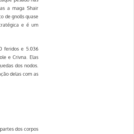
mas a maga Shair
o de gnolls quase
tratégica e é um
0 feridos e 5.036
le e Crivna. Elas
quedas dos nodos.
ação delas com as
partes dos corpos