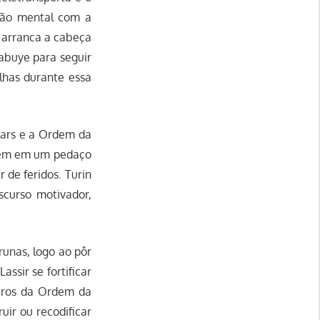
xão mental com a
, arranca a cabeça
babuye para seguir
lhas durante essa
ncars e a Ordem da
agem em um pedaço
 de feridos. Turin
scurso motivador,
runas, logo ao pôr
assir se fortificar
mbros da Ordem da
uir ou recodificar