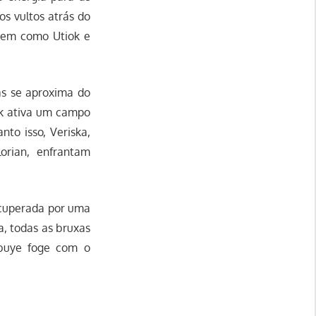
s vultos atrás do
cem como Utiok e
as se aproxima do
rk ativa um campo
to isso, Veriska,
orian, enfrantam
recuperada por uma
a, todas as bruxas
abuye foge com o