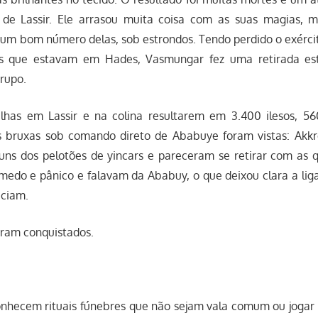
s de Lassir. Ele arrasou muita coisa com as suas magias, 
 um bom número delas, sob estrondos. Tendo perdido o exércit
rs que estavam em Hades, Vasmungar fez uma retirada es
grupo.
alhas em Lassir e na colina resultarem em 3.400 ilesos, 56
 bruxas sob comando direto de Ababuye foram vistas: Akkro
ns dos pelotões de yincars e pareceram se retirar com as 
edo e pânico e falavam da Ababuy, o que deixou clara a lig
eciam.
oram conquistados.
onhecem rituais fúnebres que não sejam vala comum ou jogar 