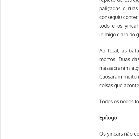
paliçadas e rua
conseguiu conter
todo e os yinca
inimigo claro do 
Ao total, as bat
mortos. Duas das
massacraram algu
Causaram muito m
coisas que acont
Todos os nodos f
Epílogo
Os yincars não c