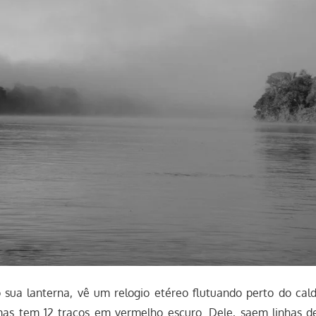
 sua lanterna, vê um relogio etéreo flutuando perto do cald
mas tem 12 traços em vermelho escuro. Dele, saem linhas d