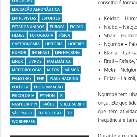
EDUCAÇÃO
conselho é forma
EDUCAÇÃO AERONÁUTICA
Keldan – Human
ENTREVISTAS
ESPORTES
Niubo – Nelglo
ESTADOS UNIDOS
EUROPA
FICÇÃO
Shair – Human
FILMES
FOTOGRAFIA
FÍSICA
Ngumbé – Pala
GASTRONOMIA
HISTÓRIA
HOBBIES
Elania – Canis
HUMOR
INTERNET
LIFE HACKING
Rralí – Dríade,
LINUX
LIVROS
MATEMÁTICA
Meln – Nelglor
METEOROLOGIA
MITOS
MÚSICA
Er’lar – Laikni
PALESTRAS
PHP
PLACE HACKING
POLÍTICA
PROGRAMAÇÃO
Ngumbé tem juba d
PSICOLOGIA
PYTHON
R
onça. Ele que lid
RASPBERRY PI
SAÚDE
SHELL SCRIPT
que tem ativida
SÃO PAULO
TECNOLOGIA
TV
frequência e tama
WORDPRESS
Durante a reunião