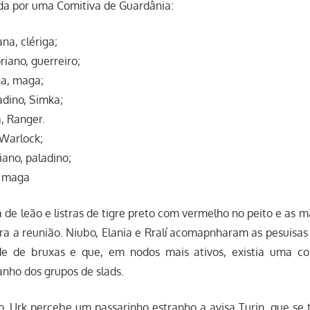
da por uma Comitiva de Guardânia:
a, clériga;
riano, guerreiro;
a, maga;
dino, Simka;
a, Ranger.
 Warlock;
iano, paladino;
l, maga
e leão e listras de tigre preto com vermelho no peito e as 
era a reunião. Niubo, Elania e Rralí acomapnharam as pesuisa
de de bruxas e que, em nodos mais ativos, existia uma co
nho dos grupos de slads.
, Urk percebe um passarinho estranho a avisa Turin, que se 