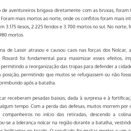
 de aventureiros brigava diretamente com as bruxas, foram 
 Foram mais mortos ao norte, onde os conflitos foram mais in
m 3.175 ilesos, 2.225 feridos e 3.700 mortos no sul. No norte, 
.980 mortos.
ina de Lassir atrasou e causou caos nas forças dos Nolcar, 
s. Rovard foi fundamental para maximizar esses efeitos, i
 permitindo a reorganização das tropas para defender a cidade.
 posição, permitindo que muitos se refugiassem ou não foss
orimbundo após a batalha.
car receberam pesadas baixas, dada à surpresa e à fortifica
s algum tempo. Com a perda das defesas, muitos morrem por o
 companheiros no início das retiradas, descendo a colina.
u-se a liderança nolcar na região durante a batalha, vestin
as brilhantes no tecido. O resultado foi muitas mortes e um