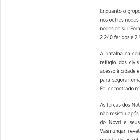
Enquanto o grupo
nos outros nodos.
nodos do sul. Fora
2.240 feridos e 2
A batalha na col
refúgio dos civi
acesso à cidade e
para segurar uma
Foi encontrado m
As forças dos Nol
não resistiu apó
do Novri e seus
Vasmungar, revelo
repleto de estrel