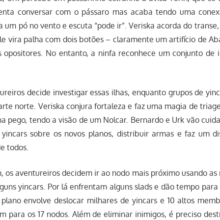
 tenta conversar com o pássaro mas acaba tendo uma cone
a um pó no vento e escuta “pode ir”. Veriska acorda do transe
le vira palha com dois botões – claramente um artifício de A
s opositores. No entanto, a ninfa reconhece um conjunto de i
reiros decide investigar essas ilhas, enquanto grupos de yi
rte norte. Veriska conjura fortaleza e faz uma magia de tri
ha pego, tendo a visão de um Nolcar. Bernardo e Urk vão cuidar
yincars sobre os novos planos, distribuir armas e faz um di
e todos.
, os aventureiros decidem ir ao nodo mais próximo usando as 
lguns yincars. Por lá enfrentam alguns slads e dão tempo para L
 plano envolve deslocar milhares de yincars e 10 altos me
m para os 17 nodos. Além de eliminar inimigos, é preciso destr