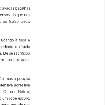
travadas batalhas
tensos, do que nos
foram 8.280 ilesos,
ajudando à fuga e
mpedindo o rápido
 Ele se sacrificou
em esquartejados.
ção, mas a posição
fensiva agressiva
 O líder Nolcar,
do um robe escuro,
 ataque pesado nas