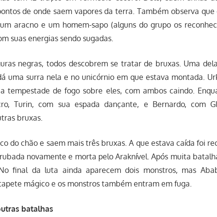
 pontos de onde saem vapores da terra. Também observa que o
e um aracno e um homem-sapo (alguns do grupo os reconhe
com suas energias sendo sugadas.
iguras negras, todos descobrem se tratar de bruxas. Uma del
 dá uma surra nela e no unicórnio em que estava montada. U
ça tempestade de fogo sobre eles, com ambos caindo. Enquan
ro, Turin, com sua espada dançante, e Bernardo, com Gl
tras bruxas.
co do chão e saem mais três bruxas. A que estava caída foi 
rrubada novamente e morta pelo Araknível. Após muita batalh
 No final da luta ainda aparecem dois monstros, mas Ab
tapete mágico e os monstros também entram em fuga.
utras batalhas