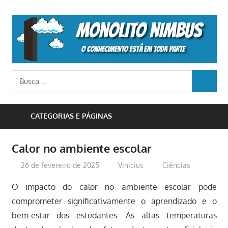
Skip
to
M
content
N
o
Busca
conhecimento
BUSCA
para:
está
em
CATEGORIAS E PÁGINAS
toda
parte
Calor no ambiente escolar
26 de fevereiro de 2025
Vinicius
Ciências
O impacto do calor no ambiente escolar pode
comprometer significativamente o aprendizado e o
bem-estar dos estudantes. As altas temperaturas