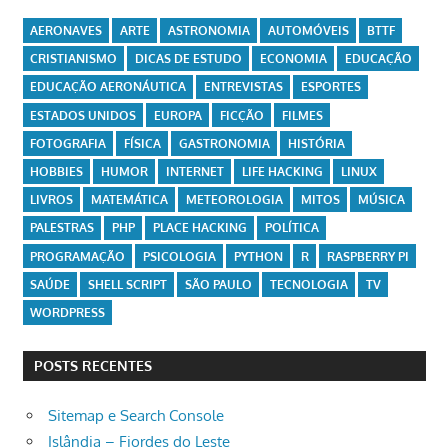
AERONAVES
ARTE
ASTRONOMIA
AUTOMÓVEIS
BTTF
CRISTIANISMO
DICAS DE ESTUDO
ECONOMIA
EDUCAÇÃO
EDUCAÇÃO AERONÁUTICA
ENTREVISTAS
ESPORTES
ESTADOS UNIDOS
EUROPA
FICÇÃO
FILMES
FOTOGRAFIA
FÍSICA
GASTRONOMIA
HISTÓRIA
HOBBIES
HUMOR
INTERNET
LIFE HACKING
LINUX
LIVROS
MATEMÁTICA
METEOROLOGIA
MITOS
MÚSICA
PALESTRAS
PHP
PLACE HACKING
POLÍTICA
PROGRAMAÇÃO
PSICOLOGIA
PYTHON
R
RASPBERRY PI
SAÚDE
SHELL SCRIPT
SÃO PAULO
TECNOLOGIA
TV
WORDPRESS
POSTS RECENTES
Sitemap e Search Console
Islândia – Fiordes do Leste