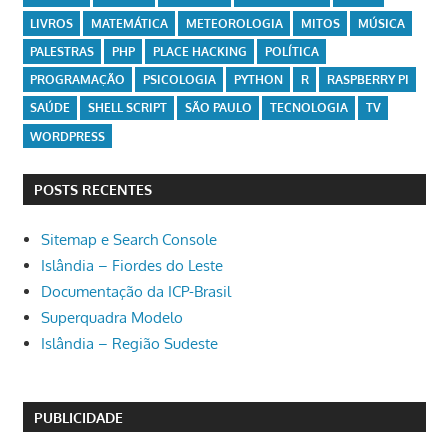
LIVROS
MATEMÁTICA
METEOROLOGIA
MITOS
MÚSICA
PALESTRAS
PHP
PLACE HACKING
POLÍTICA
PROGRAMAÇÃO
PSICOLOGIA
PYTHON
R
RASPBERRY PI
SAÚDE
SHELL SCRIPT
SÃO PAULO
TECNOLOGIA
TV
WORDPRESS
POSTS RECENTES
Sitemap e Search Console
Islândia – Fiordes do Leste
Documentação da ICP-Brasil
Superquadra Modelo
Islândia – Região Sudeste
PUBLICIDADE