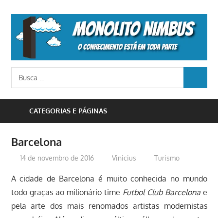
Skip
to
M
content
N
o
Busca
conhecimento
BUSCA
para:
está
em
CATEGORIAS E PÁGINAS
toda
parte
Barcelona
14 de novembro de 2016
Vinicius
Turismo
A cidade de Barcelona é muito conhecida no mundo
todo graças ao milionário time
Futbol Club Barcelona
e
pela arte dos mais renomados artistas modernistas