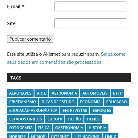
E-mail
*
Site
Este site utiliza o Akismet para reduzir spam.
Saiba como
seus dados em comentários são processados
.
TAGS
AERONAVES
ARTE
ASTRONOMIA
AUTOMÓVEIS
BTTF
CRISTIANISMO
DICAS DE ESTUDO
ECONOMIA
EDUCAÇÃO
EDUCAÇÃO AERONÁUTICA
ENTREVISTAS
ESPORTES
ESTADOS UNIDOS
EUROPA
FICÇÃO
FILMES
FOTOGRAFIA
FÍSICA
GASTRONOMIA
HISTÓRIA
HOBBIES
HUMOR
INTERNET
LIFE HACKING
LINUX