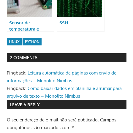
Sensor de
SSH
temperatura e
umidade com
Raspberry Pi
LINUX
PYTHON
2 COMMENTS
Pingback:
Leitura automática de páginas com envio de
informações – Monolito Nimbus
Pingback:
Como baixar dados em planilha e arrumar para
arquivo de texto – Monolito Nimbus
LEAVE A REPLY
O seu endereço de e-mail não será publicado.
Campos
obrigatórios são marcados com
*