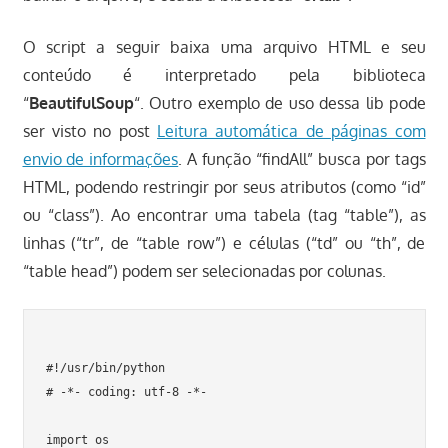
O script a seguir baixa uma arquivo HTML e seu
conteúdo é interpretado pela biblioteca
“
BeautifulSoup
“. Outro exemplo de uso dessa lib pode
ser visto no post
Leitura automática de páginas com
envio de informações
. A função “findAll” busca por tags
HTML, podendo restringir por seus atributos (como “id”
ou “class”). Ao encontrar uma tabela (tag “table”), as
linhas (“tr”, de “table row”) e células (“td” ou “th”, de
“table head”) podem ser selecionadas por colunas.
#!/usr/bin/python

# -*- coding: utf-8 -*-

import os
