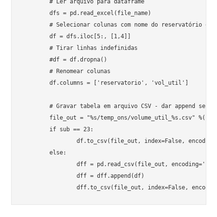
	# Ler arquivo para dataframe

	dfs = pd.read_excel(file_name)

	# Selecionar colunas com nome do reservatório e volume útil; da 5a linha pra frente

	df = dfs.iloc[5:, [1,4]]

	# Tirar linhas indefinidas

	#df = df.dropna()

	# Renomear colunas

	df.columns = ['reservatorio', 'vol_util']

	# Gravar tabela em arquivo CSV - dar append se não for o primeiro subsistema

	file_out = "%s/temp_ons/volume_util_%s.csv" %(path,data1)

	if sub == 23:

		df.to_csv(file_out, index=False, encoding='utf-8')

	else:

		dff = pd.read_csv(file_out, encoding='utf-8')

		dff = dff.append(df)
