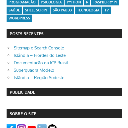
PROGRAMAÇÃO
PSICOLOGIA
PYTHON
R
RASPBERRY PI
SAÚDE
SHELL SCRIPT
SÃO PAULO
TECNOLOGIA
TV
WORDPRESS
POSTS RECENTES
Sitemap e Search Console
Islândia – Fiordes do Leste
Documentação da ICP-Brasil
Superquadra Modelo
Islândia – Região Sudeste
PUBLICIDADE
SOBRE O SITE