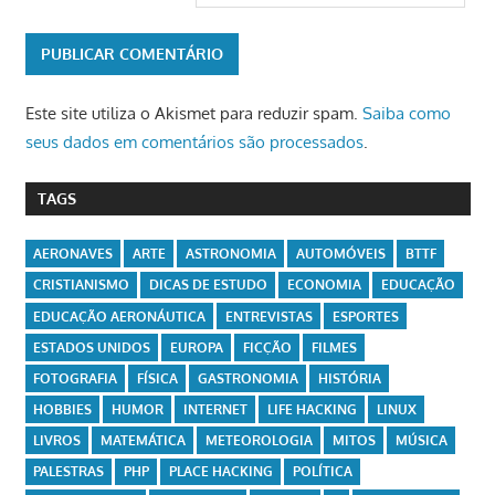
Este site utiliza o Akismet para reduzir spam.
Saiba como
seus dados em comentários são processados
.
TAGS
AERONAVES
ARTE
ASTRONOMIA
AUTOMÓVEIS
BTTF
CRISTIANISMO
DICAS DE ESTUDO
ECONOMIA
EDUCAÇÃO
EDUCAÇÃO AERONÁUTICA
ENTREVISTAS
ESPORTES
ESTADOS UNIDOS
EUROPA
FICÇÃO
FILMES
FOTOGRAFIA
FÍSICA
GASTRONOMIA
HISTÓRIA
HOBBIES
HUMOR
INTERNET
LIFE HACKING
LINUX
LIVROS
MATEMÁTICA
METEOROLOGIA
MITOS
MÚSICA
PALESTRAS
PHP
PLACE HACKING
POLÍTICA