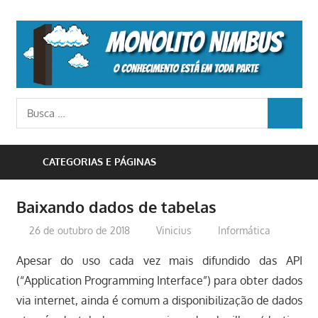
Skip
to
M
content
N
o
Busca
conhecimento
BUSCA
para:
está
em
CATEGORIAS E PÁGINAS
toda
parte
Baixando dados de tabelas
26 de outubro de 2018
Vinicius
Informática
Apesar do uso cada vez mais difundido das API
(“Application Programming Interface”) para obter dados
via internet, ainda é comum a disponibilização de dados