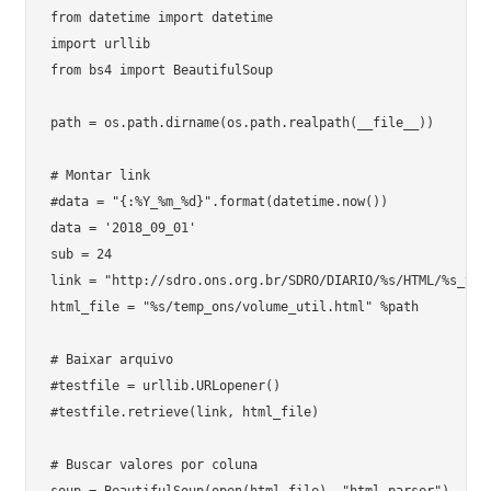
from datetime import datetime

import urllib

from bs4 import BeautifulSoup

path = os.path.dirname(os.path.realpath(__file__))

# Montar link

#data = "{:%Y_%m_%d}".format(datetime.now())

data = '2018_09_01'

sub = 24

link = "http://sdro.ons.org.br/SDRO/DIARIO/%s/HTML/%s_Sit
html_file = "%s/temp_ons/volume_util.html" %path

# Baixar arquivo

#testfile = urllib.URLopener()

#testfile.retrieve(link, html_file)

# Buscar valores por coluna

soup = BeautifulSoup(open(html_file), "html.parser")
