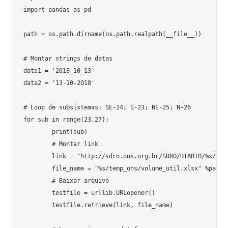
import pandas as pd

path = os.path.dirname(os.path.realpath(__file__))

# Montar strings de datas

data1 = '2018_10_13'

data2 = '13-10-2018'

# Loop de subsistemas: SE-24; S-23; NE-25; N-26

for sub in range(23,27):

	print(sub)

	# Montar link

	link = "http://sdro.ons.org.br/SDRO/DIARIO/%s/HTML/%s_SituacaoPrincipaisReservatorios_Regiao_%s.xlsx" %(data1, sub, data2)

	file_name = "%s/temp_ons/volume_util.xlsx" %path

	# Baixar arquivo

	testfile = urllib.URLopener()

	testfile.retrieve(link, file_name)
