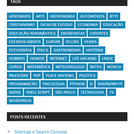
TAGS
AERONAVES
ARTE
ASTRONOMIA
AUTOMÓVEIS
BTTF
CRISTIANISMO
DICAS DE ESTUDO
ECONOMIA
EDUCAÇÃO
EDUCAÇÃO AERONÁUTICA
ENTREVISTAS
ESPORTES
ESTADOS UNIDOS
EUROPA
FICÇÃO
FILMES
FOTOGRAFIA
FÍSICA
GASTRONOMIA
HISTÓRIA
HOBBIES
HUMOR
INTERNET
LIFE HACKING
LINUX
LIVROS
MATEMÁTICA
METEOROLOGIA
MITOS
MÚSICA
PALESTRAS
PHP
PLACE HACKING
POLÍTICA
PROGRAMAÇÃO
PSICOLOGIA
PYTHON
R
RASPBERRY PI
SAÚDE
SHELL SCRIPT
SÃO PAULO
TECNOLOGIA
TV
WORDPRESS
POSTS RECENTES
Sitemap e Search Console