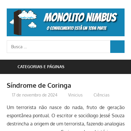
Skip
to
M
content
N
o
Busca
conhecimento
BUSCA
para:
está
em
CATEGORIAS E PÁGINAS
toda
parte
Síndrome de Coringa
17 de novembro de 2024
Vinicius
Ciências
Um terrorista não nasce do nada, fruto de geração
espontânea pontual. O escritor e sociólogo Jessé Souza
destrincha a origem de um terrorista, fazendo analogias