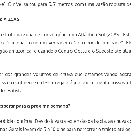
je): O nível saltou para 5,51 metros, com uma vazão robusta d
a: A ZCAS
é fruto da Zona de Convergência do Atlântico Sul (ZCAS). Est
iro, funciona como um verdadeiro “corredor de umidade”. El
ião amazônica, cruzando o Centro-Oeste e o Sudeste até alca
or dos grandes volumes de chuva que estamos vendo agora.
ssa o continente e descarrega a água que alimenta nossos afl
ro Batista.
 esperar para a próxima semana?
subida contínua. Devido à vasta extensão da bacia, as chuvas
as Gerais levam de 5 a 10 dias para percorrer o trajeto até o