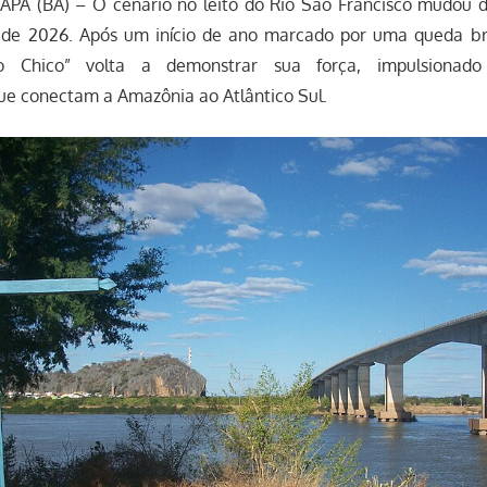
PA (BA) – O cenário no leito do Rio São Francisco mudou d
s de 2026. Após um início de ano marcado por uma queda br
o Chico” volta a demonstrar sua força, impulsionad
ue conectam a Amazônia ao Atlântico Sul.