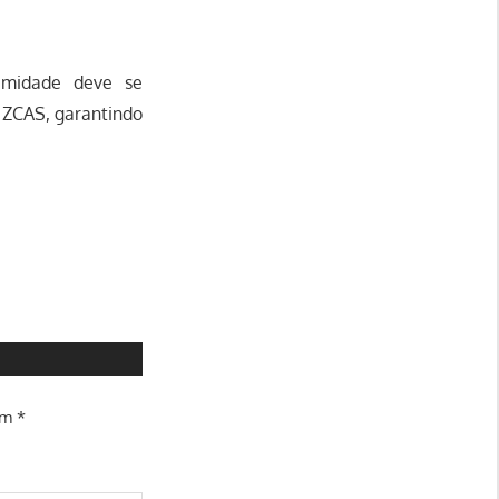
umidade deve se
 ZCAS, garantindo
om
*