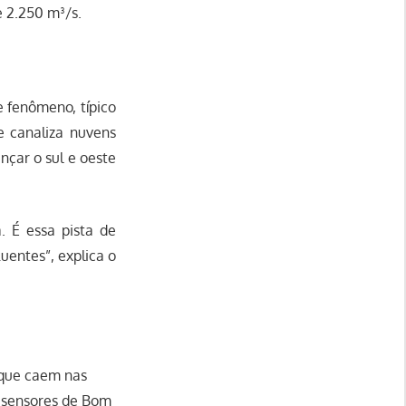
e 2.250 m³/s.
e fenômeno, típico
e canaliza nuvens
nçar o sul e oeste
 É essa pista de
uentes”, explica o
 que caem nas
s sensores de Bom