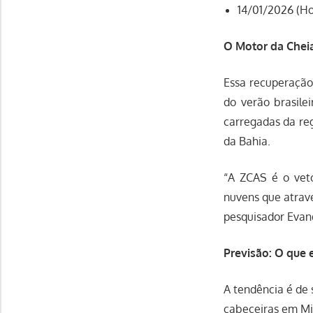
14/01/2026 (Ho
O Motor da Chei
Essa recuperação 
do verão brasile
carregadas da reg
da Bahia.
“A ZCAS é o vet
nuvens que atrave
pesquisador Evand
Previsão: O que
A tendência é de 
cabeceiras em Min