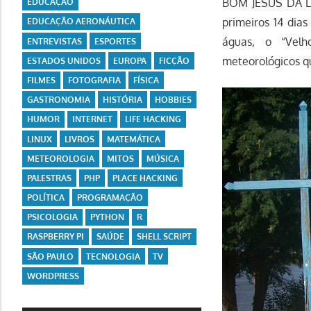
BOM JESUS DA LA
EDUCAÇÃO
primeiros 14 dia
EDUCAÇÃO AERONÁUTICA
águas, o “Velh
ENTREVISTAS
ESPORTES
meteorológicos q
ESTADOS UNIDOS
EUROPA
FICÇÃO
FILMES
FOTOGRAFIA
FÍSICA
GASTRONOMIA
HISTÓRIA
HOBBIES
HUMOR
INTERNET
LIFE HACKING
LINUX
LIVROS
MATEMÁTICA
METEOROLOGIA
MITOS
MÚSICA
PALESTRAS
PHP
PLACE HACKING
POLÍTICA
PROGRAMAÇÃO
PSICOLOGIA
PYTHON
R
RASPBERRY PI
SAÚDE
SHELL SCRIPT
SÃO PAULO
TECNOLOGIA
TV
WORDPRESS