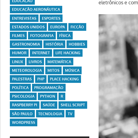
EDUCAÇÃO
eletrônicos e com
EDUCAÇÃO AERONÁUTICA
ENTREVISTAS
ESPORTES
ESTADOS UNIDOS
EUROPA
FICÇÃO
FILMES
FOTOGRAFIA
FÍSICA
GASTRONOMIA
HISTÓRIA
HOBBIES
HUMOR
INTERNET
LIFE HACKING
LINUX
LIVROS
MATEMÁTICA
METEOROLOGIA
MITOS
MÚSICA
PALESTRAS
PHP
PLACE HACKING
POLÍTICA
PROGRAMAÇÃO
PSICOLOGIA
PYTHON
R
RASPBERRY PI
SAÚDE
SHELL SCRIPT
SÃO PAULO
TECNOLOGIA
TV
WORDPRESS