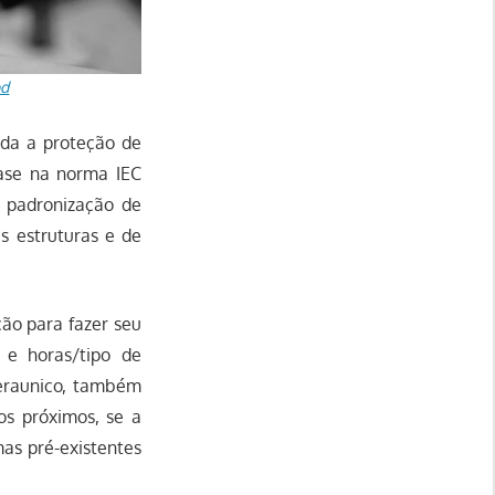
od
da a proteção de
base na norma IEC
e padronização de
as estruturas e de
ção para fazer seu
 e horas/tipo de
ceraunico, também
os próximos, se a
mas pré-existentes