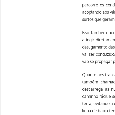
percorre os con
acoplando aos vár
surtos que geram
Isso também pod
atingir diretame
desligamento das 
vai ser conduzido
vão se propagar 
Quanto aos transf
também chamad
descarrega as n
caminho fácil e s
terra, evitando a
linha de baixa te