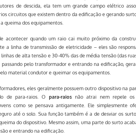
dutores de descida, ela tem um grande campo elétrico asso
ios circuitos que existem dentro da edificação e gerando surto
 a queima dos equipamentos.
e acontecer quando um raio cai muito próximo da constru
nte a linha de transmissão de eletricidade – eles são respon
linhas de alta tensão e 30-40% das de média tensão (das ruas
, passando pelo transformador e entrando na edificação, ger
pelo material condutor e queimar os equipamentos.
ormadores, eles geralmente possuem outro dispositivo na par
o de para-raios. O
para-raios
não atrai nem repele os 
uvens como se pensava antigamente. Ele simplesmente of
eguro até o solo. Sua função também é a de desviar os surto
 queima do dispositivo. Mesmo assim, uma parte do surto aca
nsão e entrando na edificação.