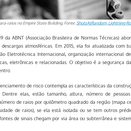
ara-raios no Empire State Building. Fonte:
ShotsAtRandom, Lightning R
9 da ABNT (Associação Brasileira de Normas Técnicas) abor
a descargas atmosféricas. Em 2015, ela foi atualizada com 
o Eletrotécnica Internacional, organização internacional d
icas, eletrônicas e relacionadas. O objetivo é a segurança d
entro.
enciamento de risco contempla as características da constru
o. Dentre elas, estão tamanho, altura, número de pessoas
 número de raios por quilômetro quadrado da região (mapa 
dade de raios), se ela está isolada ou se tem outros prédi
fontes de sinais chegam por via área ou subterrânea e siste