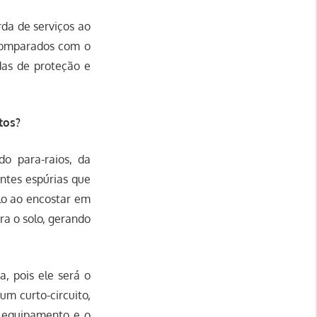
rda de serviços ao
 comparados com o
das de proteção e
tos?
do para-raios, da
entes espúrias que
lo ao encostar em
ra o solo, gerando
a, pois ele será o
um curto-circuito,
o equipamento e o