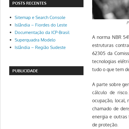
POSTS RECENTES
Sitemap e Search Console
P
Islândia – Fiordes do Leste
Documentação da ICP-Brasil
A norma NBR 541
Superquadra Modelo
estruturas contr
Islândia – Região Sudeste
62305 da Comissã
tecnologias elétr
tudo o que tem d
PUBLICIDADE
A parte sobre ger
cálculo de risc
ocupação, local,
chamado de densi
energia e outras 
de proteção.