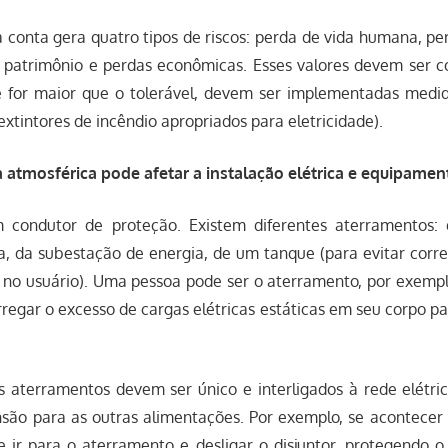
 conta gera quatro tipos de riscos: perda de vida humana, pe
e patrimônio e perdas econômicas. Esses valores devem ser
 se for maior que o tolerável, devem ser implementadas medi
xtintores de incêndio apropriados para eletricidade).
atmosférica pode afetar a instalação elétrica e equipamen
 condutor de proteção. Existem diferentes aterramentos: 
ca, da subestação de energia, de um tanque (para evitar corr
o usuário). Uma pessoa pode ser o aterramento, por exemp
regar o excesso de cargas elétricas estáticas em seu corpo pa
 aterramentos devem ser único e interligados à rede elétric
nsão para as outras alimentações. Por exemplo, se acontecer 
e ir para o aterramento e desligar o disjuntor, protegendo 