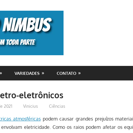
Monolito
Nimbus
VARIEDADES
CONTATO
letro-eletrônicos
de 2021
Vinicius
Ciências
tricas atmosféricas
podem causar grandes prejuízos materiai
envolvam eletricidade. Como os raios podem afetar os equ