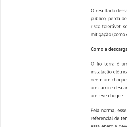
O resultado dessa
público, perda d
risco tolerável:
mitigação (como e
Como a descarga 
O fio terra é um
instalação elétri
deem um choque n
um carro e descar
um leve choque.
Pela norma, esses
referencial de te
essa energia dev