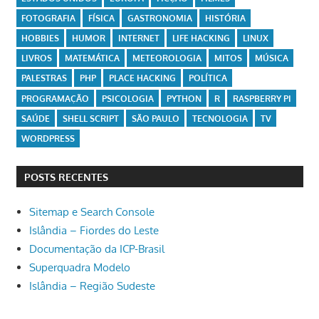
FOTOGRAFIA
FÍSICA
GASTRONOMIA
HISTÓRIA
HOBBIES
HUMOR
INTERNET
LIFE HACKING
LINUX
LIVROS
MATEMÁTICA
METEOROLOGIA
MITOS
MÚSICA
PALESTRAS
PHP
PLACE HACKING
POLÍTICA
PROGRAMAÇÃO
PSICOLOGIA
PYTHON
R
RASPBERRY PI
SAÚDE
SHELL SCRIPT
SÃO PAULO
TECNOLOGIA
TV
WORDPRESS
POSTS RECENTES
Sitemap e Search Console
Islândia – Fiordes do Leste
Documentação da ICP-Brasil
Superquadra Modelo
Islândia – Região Sudeste