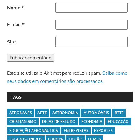
Nome
*
E-mail
*
Site
Este site utiliza o Akismet para reduzir spam.
Saiba como
seus dados em comentários são processados
.
TAGS
AERONAVES
ARTE
ASTRONOMIA
AUTOMÓVEIS
BTTF
CRISTIANISMO
DICAS DE ESTUDO
ECONOMIA
EDUCAÇÃO
EDUCAÇÃO AERONÁUTICA
ENTREVISTAS
ESPORTES
ESTADOS UNIDOS
EUROPA
FICÇÃO
FILMES