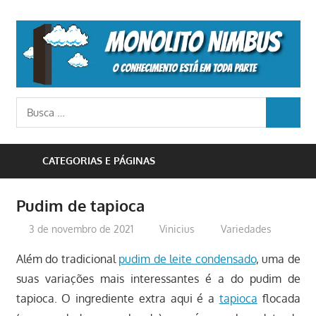
Skip
to
M
content
N
o
Busca
conhecimento
BUSCA
para:
está
em
CATEGORIAS E PÁGINAS
toda
parte
Pudim de tapioca
3 de novembro de 2021
Vinicius
Variedades
Além do tradicional
pudim de leite condensado
, uma de
suas variações mais interessantes é a do pudim de
tapioca. O ingrediente extra aqui é a
tapioca
flocada