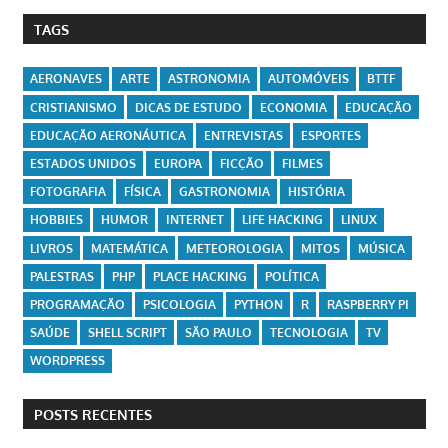
TAGS
AERONAVES
ARTE
ASTRONOMIA
AUTOMÓVEIS
BTTF
CRISTIANISMO
DICAS DE ESTUDO
ECONOMIA
EDUCAÇÃO
EDUCAÇÃO AERONÁUTICA
ENTREVISTAS
ESPORTES
ESTADOS UNIDOS
EUROPA
FICÇÃO
FILMES
FOTOGRAFIA
FÍSICA
GASTRONOMIA
HISTÓRIA
HOBBIES
HUMOR
INTERNET
LIFE HACKING
LINUX
LIVROS
MATEMÁTICA
METEOROLOGIA
MITOS
MÚSICA
PALESTRAS
PHP
PLACE HACKING
POLÍTICA
PROGRAMAÇÃO
PSICOLOGIA
PYTHON
R
RASPBERRY PI
SAÚDE
SHELL SCRIPT
SÃO PAULO
TECNOLOGIA
TV
WORDPRESS
POSTS RECENTES