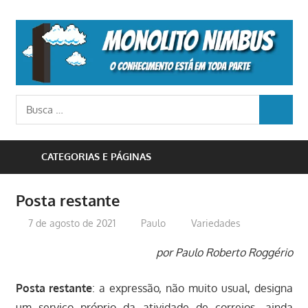
Skip
to
M
content
N
o
Busca
conhecimento
BUSCA
para:
está
em
CATEGORIAS E PÁGINAS
toda
parte
Posta restante
7 de agosto de 2021
Paulo
Variedades
por Paulo Roberto Roggério
Posta restante
: a expressão, não muito usual, designa
um serviço próprio da atividade de correios, ainda