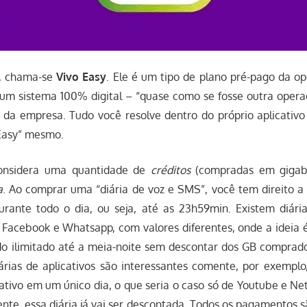
e, chama-se
Vivo Easy
. Ele é um tipo de plano pré-pago da o
um sistema 100% digital – “quase como se fosse outra operad
da empresa. Tudo você resolve dentro do próprio aplicativ
 Easy” mesmo.
nsidera uma quantidade de
créditos
(compradas em gigab
a
. Ao comprar uma “diária de voz e SMS”, você tem direito a 
urante todo o dia, ou seja, até as 23h59min. Existem diária
o Facebook e Whatsapp, com valores diferentes, onde a ideia 
do ilimitado até a meia-noite sem descontar dos GB comprado
árias de aplicativos são interessantes comente, por exemplo
ativo em um único dia, o que seria o caso só de Youtube e Ne
ente, essa diária já vai ser descontada. Todos os pagamentos sã