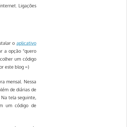
internet. Ligações
stalar o
aplicativo
ar a opção “quero
escolher um código
or este blog =)
ura mensal. Nessa
além de diárias de
 Na tela seguinte,
m um código de