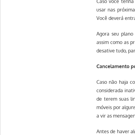
Caso você tenha 
usar nas próxima
Você deverá entra
Agora seu plano
assim como as pr
desative tudo, p
Cancelamento po
Caso não haja co
considerada inat
de terem suas li
móveis por algun
a vir as mensage
Antes de haver a