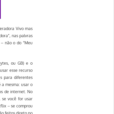
peradora Vivo mas
ora”, nas palvras
o – não o do “Meu
ytes, ou GB) e o
usar esse recurso
s para diferentes
é a mesma: usar o
s de internet. No
, se você for usar
tflix – se comprou
o feitos direto no