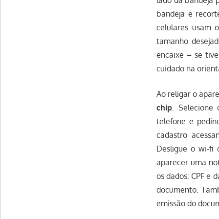
bandeja e recort
celulares usam 
tamanho desejado
encaixe – se tiv
cuidado na orient
Ao religar o apar
chip
. Selecion
telefone e pedind
cadastro acessa
Desligue o wi-fi
aparecer uma noti
os dados: CPF e d
documento. Tamb
emissão do docu