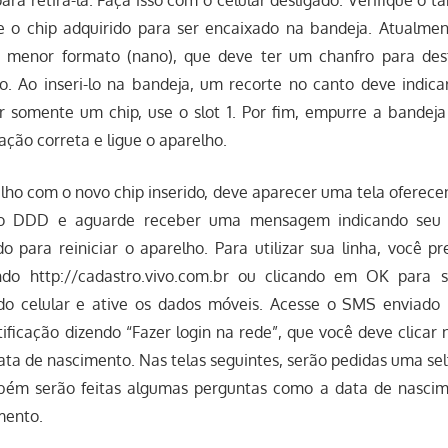
e o chip adquirido para ser encaixado na bandeja. Atualmen
o menor formato (nano), que deve ter um chanfro para de
. Ao inseri-lo na bandeja, um recorte no canto deve indica
er somente um chip, use o slot 1. Por fim, empurre a bandej
ação correta e ligue o aparelho.
elho com o novo chip inserido, deve aparecer uma tela oferec
e o DDD e aguarde receber uma mensagem indicando seu
o para reiniciar o aparelho. Para utilizar sua linha, você pr
ndo http://cadastro.vivo.com.br ou clicando em OK para se
 do celular e ative os dados móveis. Acesse o SMS enviado
ficação dizendo “Fazer login na rede”, que você deve clicar
ata de nascimento. Nas telas seguintes, serão pedidas uma self
ém serão feitas algumas perguntas como a data de nascim
mento.