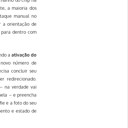
te, a maioria dos
staque manual no
r a orientação de
a para dentro com
endo a
ativação do
 novo número de
ecisa concluir seu
r redirecionado.
 – na verdade vai
 nela – e preencha
ie e a foto do seu
ento e estado de