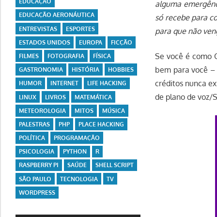
EDUCAÇÃO
alguma emergênc
EDUCAÇÃO AERONÁUTICA
só recebe para co
ENTREVISTAS
ESPORTES
para que não ven
ESTADOS UNIDOS
EUROPA
FICÇÃO
Se você é como G
FILMES
FOTOGRAFIA
FÍSICA
bem para você – 
GASTRONOMIA
HISTÓRIA
HOBBIES
créditos nunca ex
HUMOR
INTERNET
LIFE HACKING
de plano de voz
LINUX
LIVROS
MATEMÁTICA
METEOROLOGIA
MITOS
MÚSICA
PALESTRAS
PHP
PLACE HACKING
POLÍTICA
PROGRAMAÇÃO
PSICOLOGIA
PYTHON
R
RASPBERRY PI
SAÚDE
SHELL SCRIPT
SÃO PAULO
TECNOLOGIA
TV
WORDPRESS