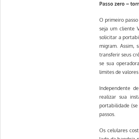
Passo zero – torn
O primeiro passo 
seja um cliente 
solicitar a porta
migram. Assim, s
transferir seus c
se sua operador
limites de valores
Independente de 
realizar sua ins
portabilidade (se
passos.
Os celulares cos
lado da bandeja p