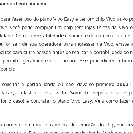
ar-se cliente da Vivo
para fazer uso do plano Vivo Easy é ter um chip Vivo ativo 
Vivo, você pode comprar um chip (em lojas físicas da Vivo o
bilidade. Como a
portabilidade
é somente de número, os crédit
e for sair de sua operadora para ingressar na Vivo, existe a
réditos para outra pessoa antes de realizar a portabilidade de 
a permite, geralmente elas tornam esse procedimento bem 
 por dia.
solicitar a portabilidade ou não, deve-se primeiro
adquir
talação, cadastrá-lo e ativá-lo. Somente depois disso é pos
 for o caso) e contratar o plano Vivo Easy. Veja como fazer
tumam vir com uma ferramenta de remoção do chip, que dev
ara retirá-la. Faça isso com o celular desligado. Verifique o 