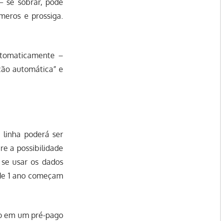
– se sobrar, pode
meros e prossiga.
utomaticamente –
ção automática” e
 linha poderá ser
e a possibilidade
 se usar os dados
 de 1 ano começam
ro em um pré-pago