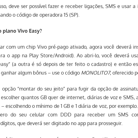
sso, deve ser possível fazer e receber ligações, SMS e usar a 
ando o código de operadora 15 (SP).
o plano Vivo Easy?
lar com um chip Vivo pré-pago ativado, agora você deverá in
ara o app na Play Store/Android). Ao abri-lo, você deverá us
asy” (a outra é só depois de ter feito o cadastro) e então 
 ganhar algum bônus – use o código
MONOLITO7
, oferecido p
a opção “montar do seu jeito” para fugir da opção de assinat
 escolher quantos GB quer de internet, diárias de voz e SMS, 
s – escolhendo o mínimo de 1 GB e 1 diária de voz, por exemplo.
mero do seu celular com DDD para receber um SMS co
dígitos, que deverá ser digitado no app para prosseguir.