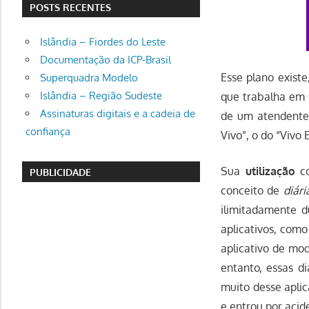
POSTS RECENTES
Islândia – Fiordes do Leste
Documentação da ICP-Brasil
Esse plano exist
Superquadra Modelo
Islândia – Região Sudeste
que trabalha em 
Assinaturas digitais e a cadeia de
de um atendente 
confiança
Vivo”, o do “Vivo
Sua
utilização
co
PUBLICIDADE
conceito de
diári
ilimitadamente d
aplicativos, com
aplicativo de mo
entanto, essas di
muito desse aplic
e entrou por acid