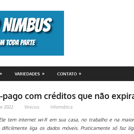
Monolito
Nimbus
VARIEDADES
CONTATO
-pago com créditos que não expi
de 2022
Vinicius
Informática
 Ele tem internet wi-fi em sua casa, no trabalho e na maior
 dificilmente liga os dados móveis. Praticamente só faz l