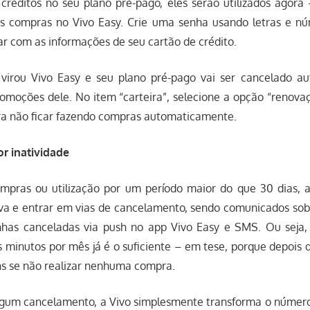
créditos no seu plano pré-pago, eles serão utilizados agora 
s compras no Vivo Easy. Crie uma senha usando letras e nú
r com as informações de seu cartão de crédito.
 virou Vivo Easy e seu plano pré-pago vai ser cancelado a
omoções dele. No item “carteira”, selecione a opção “renova
ara não ficar fazendo compras automaticamente.
r inatividade
mpras ou utilização por um período maior do que 30 dias, a
iva e entrar em vias de cancelamento, sendo comunicados sobr
nhas canceladas via push no app Vivo Easy e SMS. Ou seja,
s minutos por mês já é o suficiente – em tese, porque depois
ns se não realizar nenhuma compra.
lgum cancelamento, a Vivo simplesmente transforma o núme