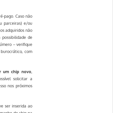
pré-pago. Caso não
u parceiras) e/ou
os adquiridos não
 possibilidade de
número – verifique
burocrático, com
ir um chip novo
,
sível solicitar a
 isso nos próximos
e ser inserida ao
tamanho do chip na