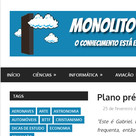
Skip
to
content
o
conhecimento
INÍCIO
CIÊNCIAS
INFORMÁTICA
AVIAÇÃO
está
em
toda
Plano pré
TAGS
parte
25 de fevereiro 
AERONAVES
ARTE
ASTRONOMIA
AUTOMÓVEIS
BTTF
CRISTIANISMO
“Este é Gabriel.
DICAS DE ESTUDO
ECONOMIA
frequenta, então