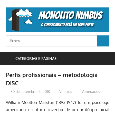
Skip
to
M
content
N
o
Busca
conhecimento
BUSCA
para:
está
em
CATEGORIAS E PÁGINAS
toda
parte
Perfis profissionais – metodologia
DISC
30 de setembro de 2018
Vinicius
Variedades
William Moulton Marston (1893-1947) foi um psicólogo
americano, escritor e inventor de um protótipo inicial