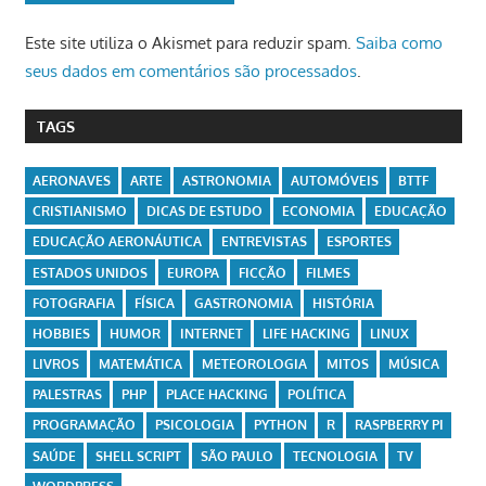
Este site utiliza o Akismet para reduzir spam.
Saiba como
seus dados em comentários são processados
.
TAGS
AERONAVES
ARTE
ASTRONOMIA
AUTOMÓVEIS
BTTF
CRISTIANISMO
DICAS DE ESTUDO
ECONOMIA
EDUCAÇÃO
EDUCAÇÃO AERONÁUTICA
ENTREVISTAS
ESPORTES
ESTADOS UNIDOS
EUROPA
FICÇÃO
FILMES
FOTOGRAFIA
FÍSICA
GASTRONOMIA
HISTÓRIA
HOBBIES
HUMOR
INTERNET
LIFE HACKING
LINUX
LIVROS
MATEMÁTICA
METEOROLOGIA
MITOS
MÚSICA
PALESTRAS
PHP
PLACE HACKING
POLÍTICA
PROGRAMAÇÃO
PSICOLOGIA
PYTHON
R
RASPBERRY PI
SAÚDE
SHELL SCRIPT
SÃO PAULO
TECNOLOGIA
TV